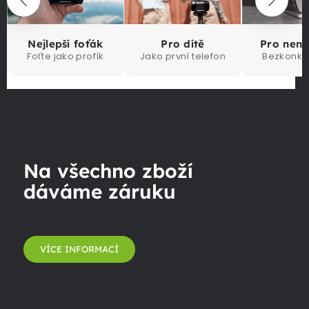
Nejlepší foťák
Pro dítě
Pro nen
Foťte jako profík
Jako první telefon
Bezkonku
Na všechno zboží
dáváme záruku
VÍCE INFORMACÍ