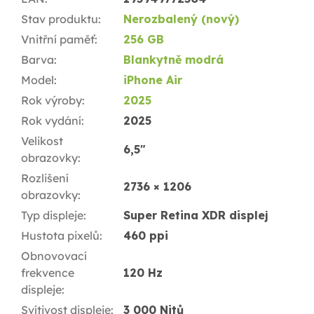
Stav produktu
:
Nerozbalený (nový)
Vnitřní paměť
:
256 GB
Barva
:
Blankytně modrá
Model
:
iPhone Air
Rok výroby
:
2025
Rok vydání
:
2025
Velikost
6,5"
obrazovky
:
Rozlišení
2736 × 1206
obrazovky
:
Typ displeje
:
Super Retina XDR displej
Hustota pixelů
:
460 ppi
Obnovovací
frekvence
120 Hz
displeje
:
Svítivost displeje
:
3 000 Nitů