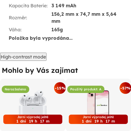
Kapacita Baterie
:
3 149 mAh
156,2 mm x 74,7 mm x 5,64
Rozměr
:
mm
Váha
:
165g
Položka byla vyprodána…
High-contrast mode
Mohlo by Vás zajímat
-15%
-57%
Nerozbaleno
Použitý produkt: A
Jarní výprodej ještě
Jarní výprodej ještě
1
dni
19
h
17
m
1
dni
19
h
17
m