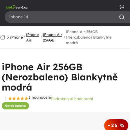
Přejít
na
obsah
iPhone Air 256GB
iPhone
iPhone Air
Domů
iPhone
(Nerozbaleno) Blankytně
Air
256GB
modrá
iPhone Air 256GB
(Nerozbaleno) Blankytně
modrá
3 hodnocení
Podrobnosti hodnocení
Průměrné
Nerozbaleno
hodnocení
produktu
je
–26 %
4,7