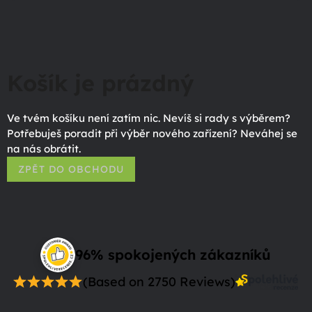
Košík je prázdný
Ve tvém košíku není zatím nic. Nevíš si rady s výběrem?
Potřebuješ poradit při výběr nového zařízení? Neváhej se
na nás obrátit.
ZPĚT DO OBCHODU
96% spokojených zákazníků
(Based on 2750 Reviews)