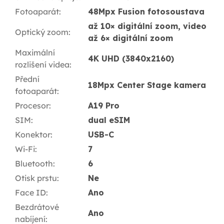
Fotoaparát
:
48Mpx Fusion fotosoustava
až 10× digitální zoom, video
Optický zoom
:
až 6× digitální zoom
Maximální
4K UHD (3840x2160)
rozlišení videa
:
Přední
18Mpx Center Stage kamera
fotoaparát
:
Procesor
:
A19 Pro
SIM
:
dual eSIM
Konektor
:
USB-C
Wi-Fi
:
7
Bluetooth
:
6
Otisk prstu
:
Ne
Face ID
:
Ano
Bezdrátové
Ano
nabíjení
: