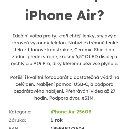
iPhone Air?
Ideální volba pro ty, kteří chtějí lehký, stylový a
zároveň výkonný telefon. Nabízí extrémně tenké
tělo z titanové konstrukce, Ceramic Shield na
zadní i přední straně, krásný 6,5” OLED displej a
rychlý čip A19 Pro, díky kterému běží vše plynule.
Potěší i kvalitní fotoaparát a dostatečná výdrž na
celý den.
Nabíjení pomocí USB-C, a podpora
bezdrátového nabíjení. Přehrávání videa až 27
hodin. Podpora dvou eSIM.
Kategorie
:
iPhone Air 256GB
Záruka
:
1 rok
EAN
:
195949772504