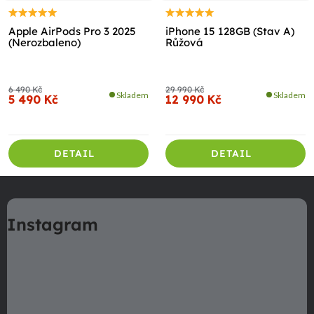
Apple AirPods Pro 3 2025
iPhone 15 128GB (Stav A)
(Nerozbaleno)
Růžová
6 490 Kč
29 990 Kč
Skladem
Skladem
5 490 Kč
12 990 Kč
DETAIL
DETAIL
Z
á
Instagram
p
a
t
í