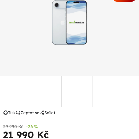
z
5
hvězdiček.
Tisk
Zeptat se
Sdílet
29 990 Kč
–26 %
21 990 Kč