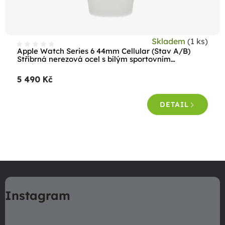
u
k
t
Skladem
(1 ks)
ů
Apple Watch Series 6 44mm Cellular (Stav A/B)
Stříbrná nerezová ocel s bílým sportovním
řemínkem
5 490 Kč
DETAIL
O
v
Z
l
á
á
Instagram
p
d
a
a
c