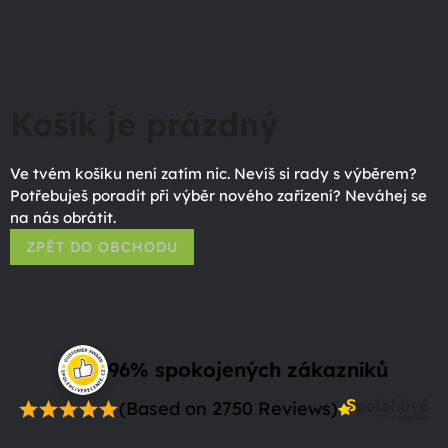
Košík je prázdný
Ve tvém košíku není zatím nic. Nevíš si rady s výběrem?
Potřebuješ poradit při výběr nového zařízení? Neváhej se
na nás obrátit.
ZPĚT DO OBCHODU
96% spokojených zákazníků
(Based on 2750 Reviews)