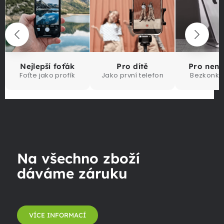
Nejlepší foťák
Pro dítě
Pro nen
Foťte jako profík
Jako první telefon
Bezkonku
Na všechno zboží
dáváme záruku
VÍCE INFORMACÍ