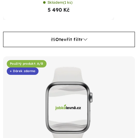
sportovním řemínkem
Skladem
(1 ks)
5 490 Kč
Otevřít filtr
V
ý
Použitý produkt: A/B
+ Dárek zdarma
p
i
s
p
r
o
d