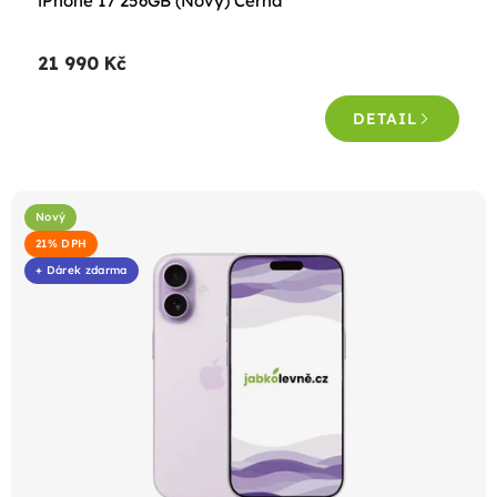
iPhone 17 256GB (Nový) Černá
21 990 Kč
DETAIL
Nový
21% DPH
+ Dárek zdarma