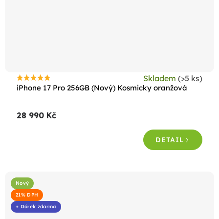
Skladem
(>5 ks)
Průměrné
iPhone 17 Pro 256GB (Nový) Kosmicky oranžová
hodnocení
produktu
28 990 Kč
je
5,0
DETAIL
z
5
hvězdiček.
Nový
21% DPH
+ Dárek zdarma