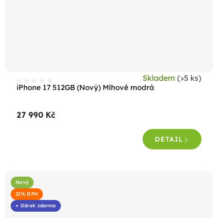
Skladem
(>5 ks)
iPhone 17 512GB (Nový) Mlhově modrá
27 990 Kč
DETAIL
Nový
21% DPH
+ Dárek zdarma