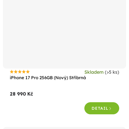
Skladem
(>5 ks)
Průměrné
iPhone 17 Pro 256GB (Nový) Stříbrná
hodnocení
produktu
28 990 Kč
je
5,0
DETAIL
z
5
hvězdiček.