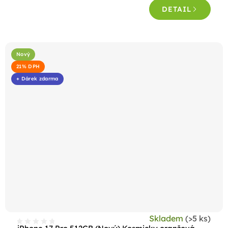
DETAIL
z
5
hvězdiček.
Nový
21% DPH
+ Dárek zdarma
Skladem
(>5 ks)