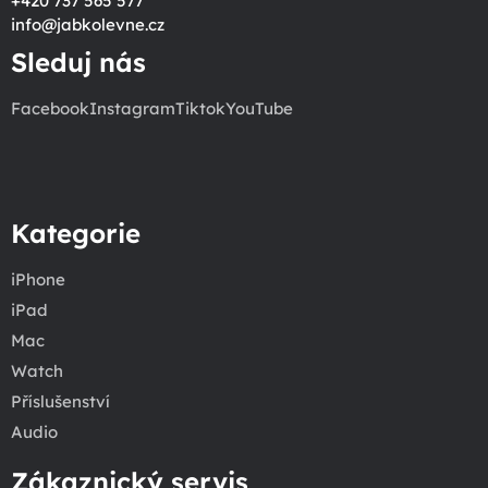
+420 737 565 577
info
@
jabkolevne.cz
Sleduj nás
Facebook
Instagram
Tiktok
YouTube
Kategorie
iPhone
iPad
Mac
Watch
Příslušenství
Audio
Zákaznický servis