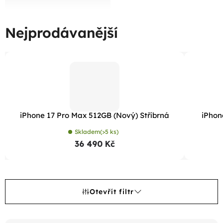
Nejprodávanější
iPhone 17 Pro Max 512GB (Nový) Stříbrná
iPhon
Skladem
(>5 ks)
36 490 Kč
Otevřít filtr
V