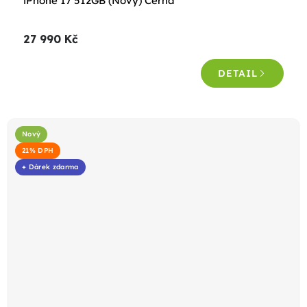
iPhone 17 512GB (Nový) Černá
27 990 Kč
DETAIL
Nový
21% DPH
+ Dárek zdarma