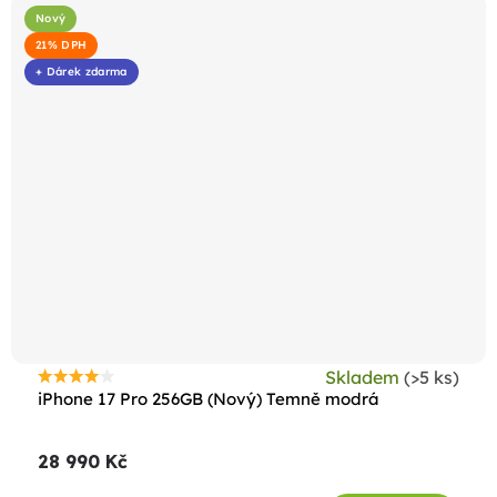
Nový
21% DPH
+ Dárek zdarma
Skladem
(>5 ks)
Průměrné
iPhone 17 Pro 256GB (Nový) Temně modrá
hodnocení
produktu
28 990 Kč
je
4,4