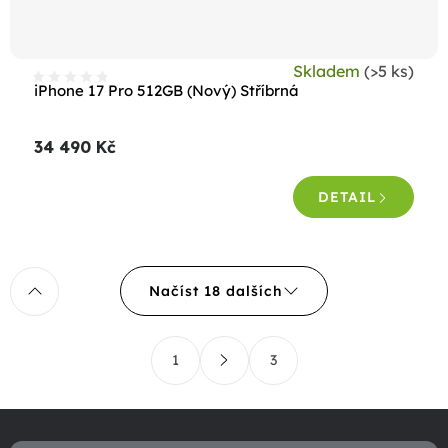
Skladem
(>5 ks)
iPhone 17 Pro 512GB (Nový) Stříbrná
34 490 Kč
DETAIL
O
Načíst 18 dalších
v
l
S
á
1
3
t
d
r
a
á
Z
c
n