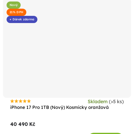
Nový
21% DPH
+ Dárek zdarma
Skladem
(>5 ks)
Průměrné
iPhone 17 Pro 1TB (Nový) Kosmicky oranžová
hodnocení
produktu
40 490 Kč
je
4,8