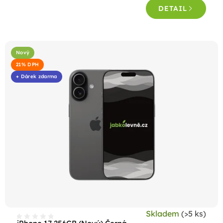
DETAIL
Nový
21% DPH
+ Dárek zdarma
Skladem
(>5 ks)