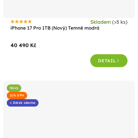
Skladem
(>5 ks)
Průměrné
iPhone 17 Pro 1TB (Nový) Temně modrá
hodnocení
produktu
40 490 Kč
je
5,0
DETAIL
z
5
hvězdiček.
Nový
21% DPH
+ Dárek zdarma