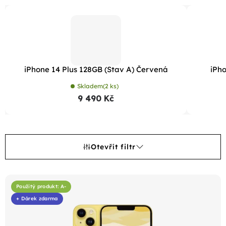
iPhone 14 Plus 128GB (Stav A) Červená
iPho
Skladem
(2 ks)
9 490 Kč
Otevřít filtr
V
ý
Použitý produkt: A-
+ Dárek zdarma
p
i