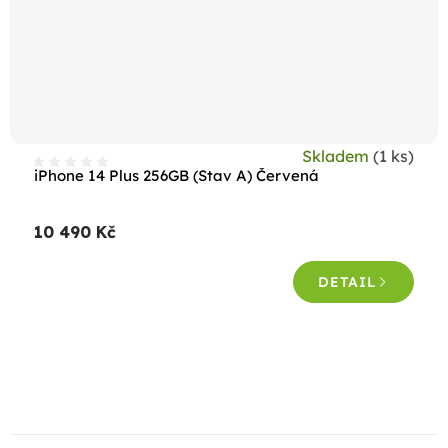
Skladem
(1 ks)
iPhone 14 Plus 256GB (Stav A) Červená
10 490 Kč
DETAIL
O
v
l
á