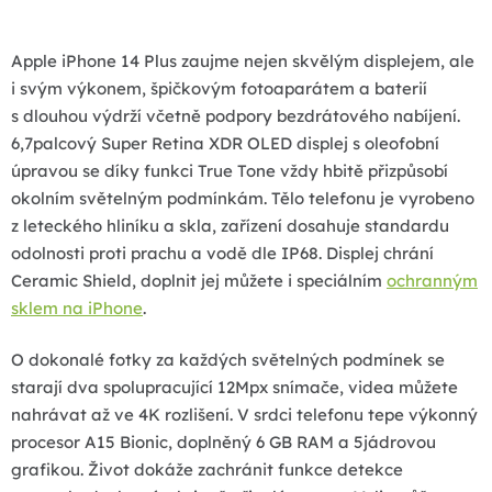
d
a
Apple iPhone 14 Plus zaujme nejen skvělým displejem, ale
c
i svým výkonem, špičkovým fotoaparátem a baterií
í
s dlouhou výdrží včetně podpory bezdrátového nabíjení.
p
6,7palcový Super Retina XDR OLED displej s oleofobní
r
úpravou se díky funkci True Tone vždy hbitě přizpůsobí
v
okolním světelným podmínkám. Tělo telefonu je vyrobeno
k
z leteckého hliníku a skla, zařízení dosahuje standardu
y
odolnosti proti prachu a vodě dle IP68. Displej chrání
v
Ceramic Shield, doplnit jej můžete i speciálním
ochranným
ý
sklem na iPhone
.
p
i
O dokonalé fotky za každých světelných podmínek se
s
starají dva spolupracující 12Mpx snímače, videa můžete
u
nahrávat až ve 4K rozlišení. V srdci telefonu tepe výkonný
procesor A15 Bionic, doplněný 6 GB RAM a 5jádrovou
grafikou. Život dokáže zachránit funkce detekce