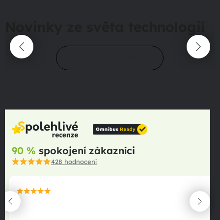
Novinky ze světa technologií
Přejít do magazínu
90 %
spokojení zákazníci
428
hodnocení
maximální spokojenost
22.06.2025