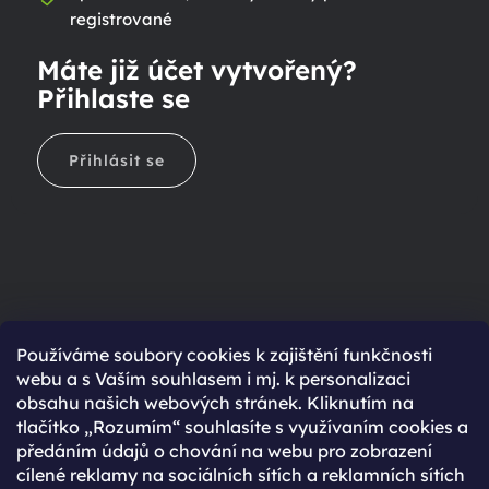
registrované
Máte již účet vytvořený?
Přihlaste se
Přihlásit se
Ještě nemáte účet?
Používáme soubory cookies k zajištění funkčnosti
webu a s Vaším souhlasem i mj. k personalizaci
Rychlejší nákup díky uloženým údajům
obsahu našich webových stránek. Kliknutím na
Přehled o stavu objednávky
tlačítko „Rozumím“ souhlasíte s využívaním cookies a
předáním údajů o chování na webu pro zobrazení
Kompletní historie objednávek
cílené reklamy na sociálních sítích a reklamních sítích
Speciální akce, novinky a slevy pro registrované