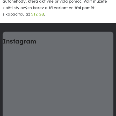
autonehody, která aktivně přivolá pomoc. Volit můžete
z pěti stylových barev a tří variant vnitřní paměti
s kapacitou až
512 GB
.
Z
á
Instagram
p
a
t
í