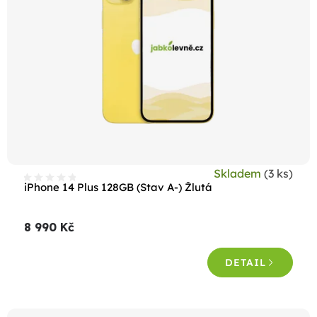
s
p
r
o
d
u
k
t
Skladem
(3 ks)
ů
iPhone 14 Plus 128GB (Stav A-) Žlutá
8 990 Kč
DETAIL