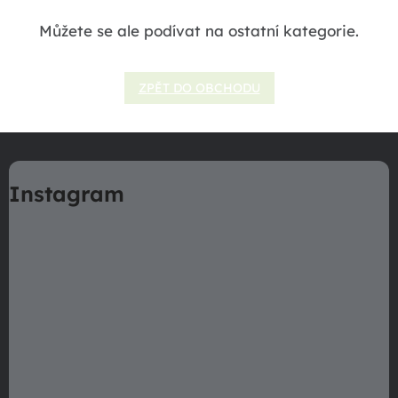
Můžete se ale podívat na ostatní kategorie.
ZPĚT DO OBCHODU
Z
á
Instagram
p
a
t
í