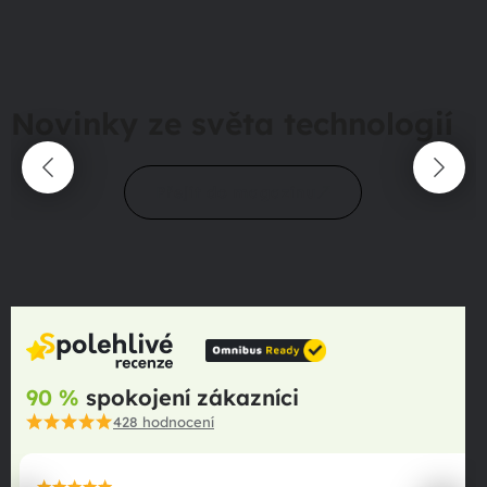
Novinky ze světa technologií
Přejít do magazínu
90 %
spokojení zákazníci
428
hodnocení