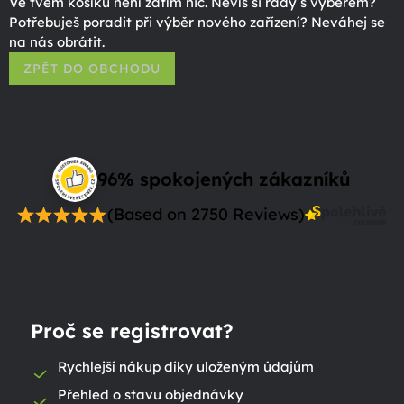
Ve tvém košíku není zatím nic. Nevíš si rady s výběrem?
Potřebuješ poradit při výběr nového zařízení? Neváhej se
na nás obrátit.
ZPĚT DO OBCHODU
96% spokojených zákazníků
(Based on 2750 Reviews)
Proč se registrovat?
Rychlejší nákup díky uloženým údajům
Přehled o stavu objednávky