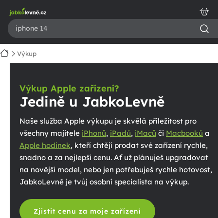
Přejít
na
obsah
Domů
Výkup
V
ý
Výkup Apple zařízení?
Jedině u JabkoLevně
k
u
Naše služba Apple výkupu je skvělá příležitost pro
všechny majitele
iPhonů
,
iPadů
,
iMaců
či
Macbooků
a
p
Apple hodinek
, kteří chtějí prodat své zařízení rychle,
snadno a za nejlepší cenu. Ať už plánuješ upgradovat
na novější model, nebo jen potřebuješ rychle hotovost,
JabkoLevně je tvůj osobní specialista na výkup.
Zjistit cenu za moje zařízení