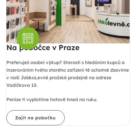
Na pobočce v Praze
Preferuješ osobní výkup? Starostí s hledáním kupců a
inzerováním tvého starého zařízení tě ochotně zbavíme
v naší JabkoLevně pražské prodejně na adrese
Vodičkova 10.
Peníze ti vyplatíme hotově hned na ruku.
Zajít na pobočku