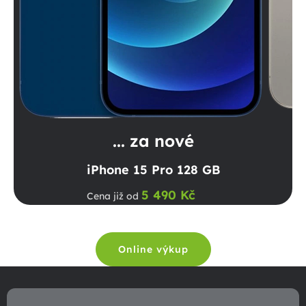
... za nové
iPhone 15 Pro 128 GB
5 490 Kč
Cena již od
Online výkup
Z
á