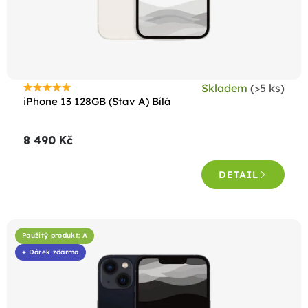
Skladem
(>5 ks)
Průměrné
iPhone 13 128GB (Stav A) Bílá
hodnocení
produktu
8 490 Kč
je
4,6
DETAIL
z
5
hvězdiček.
Použitý produkt: A
+ Dárek zdarma