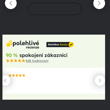
Přejít do magazínu
90 %
spokojení zákazníci
428
hodnocení
maximální spokojenost
22.06.2025