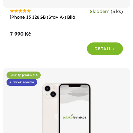
t
Skladem
(3 ks)
ů
Průměrné
iPhone 13 128GB (Stav A-) Bílá
hodnocení
produktu
7 990 Kč
je
4,6
DETAIL
z
5
hvězdiček.
Použitý produkt: A
+ Dárek zdarma