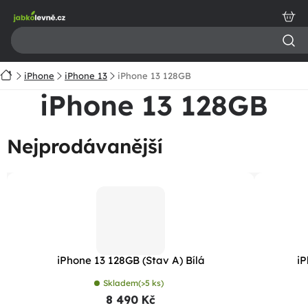
Přejít
na
obsah
Domů
iPhone
iPhone 13
iPhone 13 128GB
iPhone 13 128GB
Nejprodávanější
iPhone 13 128GB (Stav A) Bílá
iP
Skladem
(>5 ks)
8 490 Kč