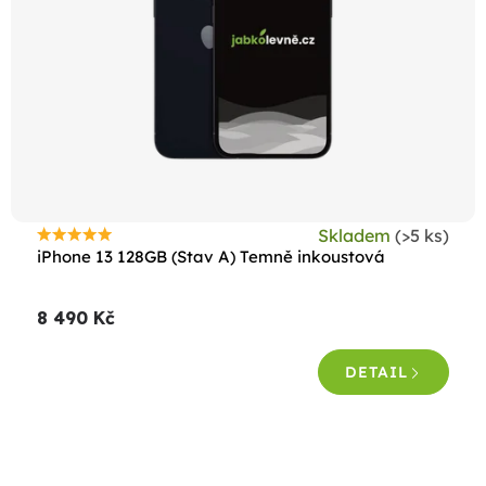
Skladem
(>5 ks)
Průměrné
iPhone 13 128GB (Stav A) Temně inkoustová
hodnocení
produktu
8 490 Kč
je
4,6
DETAIL
z
5
hvězdiček.
O