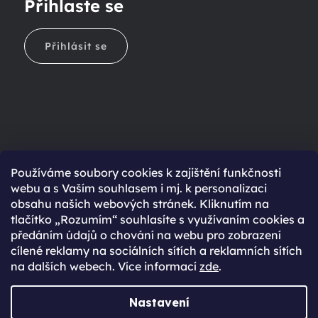
Přihlaste se
Přihlásit se
Ještě nemáte účet?
Používáme soubory cookies k zajištění funkčnosti
webu a s Vaším souhlasem i mj. k personalizaci
Rychlejší nákup díky uloženým údajům
obsahu našich webových stránek. Kliknutím na
Přehled o stavu objednávky
tlačítko „Rozumím“ souhlasíte s využívaním cookies a
předáním údajů o chování na webu pro zobrazení
Kompletní historie objednávek
cílené reklamy na sociálních sítích a reklamních sítích
Speciální akce, novinky a slevy pro registrované
na dalších webech. Více informací
zde
.
REGISTROVAT SE
Nastavení