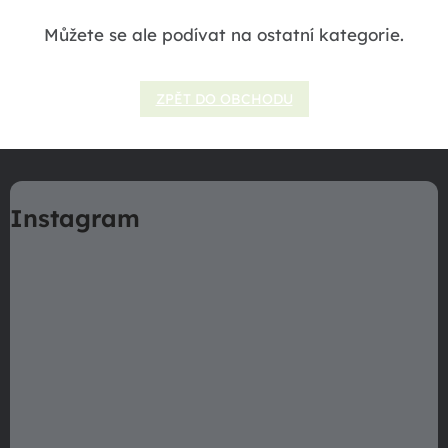
Můžete se ale podívat na ostatní kategorie.
ZPĚT DO OBCHODU
Z
á
Instagram
p
a
t
í