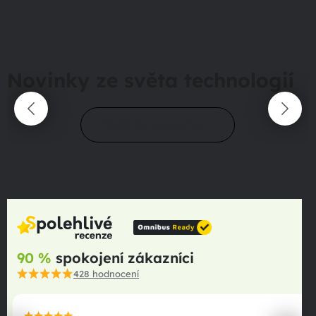
Novinky ze světa technologií
Přejít do magazínu
90 %
spokojení zákazníci
428
hodnocení