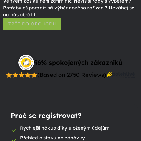
Ve tvém košíku není zatím nic. Nevíš si rady s výběrem?
Potřebuješ poradit při výběr nového zařízení? Neváhej se
na nás obrátit.
ZPĚT DO OBCHODU
96% spokojených zákazníků
(Based on 2750 Reviews)
Proč se registrovat?
Rychlejší nákup díky uloženým údajům
Přehled o stavu objednávky