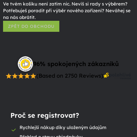
Ve tvém košíku není zatím nic. Nevíš si rady s výběrem?
Potřebuješ poradit při výběr nového zařízení? Neváhej se
na nás obrátit.
ZPĚT DO OBCHODU
96% spokojených zákazníků
(Based on 2750 Reviews)
Proč se registrovat?
Rychlejší nákup díky uloženým údajům
Přehled o stavu objednávky