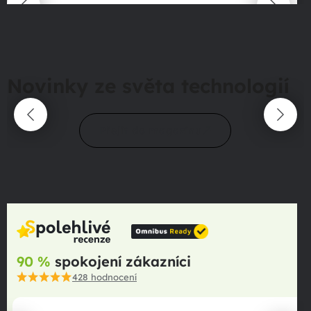
Novinky ze světa technologií
Přejít do magazínu
90 %
spokojení zákazníci
428
hodnocení