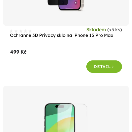
u
k
t
Skladem
(>5 ks)
ů
Ochranné 3D Privacy sklo na iPhone 15 Pro Max
499 Kč
DETAIL