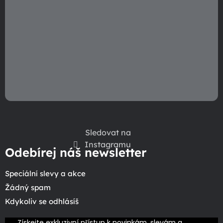
v
ý
p
i
s
u
Sledovat na
Instagramu
Odebírej náš newsletter
Speciální slevy a akce
Žádný spam
Kdykoliv se odhlásíš
Získejte exkluzivní přístup k novinkám, slevám a 