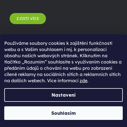
ZJISTI VÍCE
Používáme soubory cookies k zajištění funkčnosti
webu a s Vaším souhlasem i mj. k personalizaci
obsahu našich webových stránek. Kliknutím na
tlačítko „Rozumím“ souhlasíte s využívaním cookies a
předáním údajů o chování na webu pro zobrazení
cílené reklamy na sociálních sítích a reklamních sítích
na dalších webech. Více informací
zde
.
Poznej náš tým
Nastavení
Jabkolevně
Souhlasím