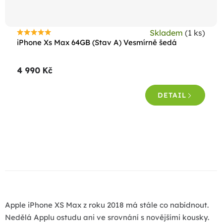
Skladem
(1 ks)
Průměrné
iPhone Xs Max 64GB (Stav A) Vesmírně šedá
hodnocení
produktu
4 990 Kč
je
4,7
DETAIL
z
5
hvězdiček.
O
v
l
á
d
a
Apple iPhone XS Max z roku 2018 má stále co nabídnout.
c
Nedělá Applu ostudu ani ve srovnání s novějšími kousky.