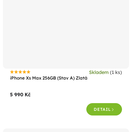
Skladem
(1 ks)
Průměrné
iPhone Xs Max 256GB (Stav A) Zlatá
hodnocení
produktu
5 990 Kč
je
5,0
DETAIL
z
5
hvězdiček.