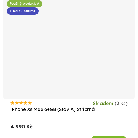
Použitý produkt: A
+ Dárek zdarma
Skladem
(2 ks)
Průměrné
iPhone Xs Max 64GB (Stav A) Stříbrná
hodnocení
produktu
4 990 Kč
je
4,8