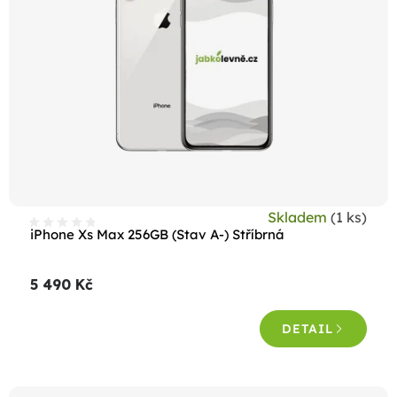
s
p
r
o
d
u
k
t
Skladem
(1 ks)
ů
iPhone Xs Max 256GB (Stav A-) Stříbrná
5 490 Kč
DETAIL