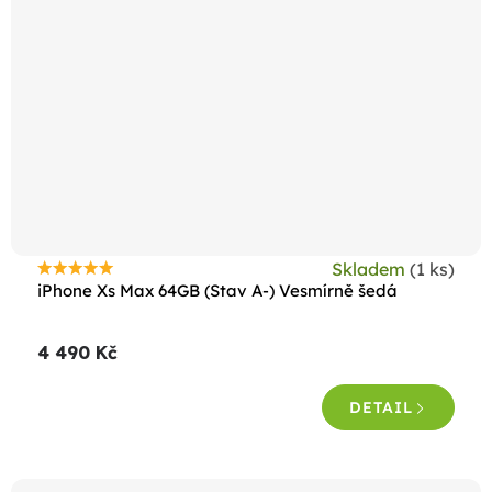
Skladem
(1 ks)
Průměrné
iPhone Xs Max 64GB (Stav A-) Vesmírně šedá
hodnocení
produktu
4 490 Kč
je
4,5
DETAIL
z
5
hvězdiček.