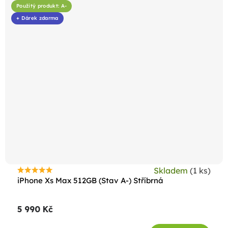
Použitý produkt: A-
+ Dárek zdarma
Skladem
(1 ks)
Průměrné
iPhone Xs Max 512GB (Stav A-) Stříbrná
hodnocení
produktu
5 990 Kč
je
5,0