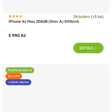
Skladem
(>5 ks)
Průměrné
iPhone Xs Max 256GB (Stav A) Stříbrná
hodnocení
produktu
5 990 Kč
je
4,4
DETAIL
z
5
hvězdiček.
Použitý produkt: A
21% DPH
+ Dárek zdarma