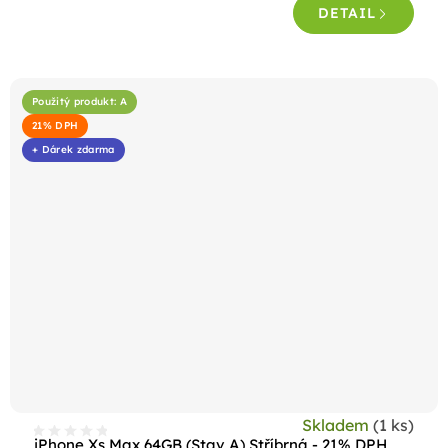
DETAIL
z
5
hvězdiček.
Použitý produkt: A
21% DPH
+ Dárek zdarma
Skladem
(1 ks)
iPhone Xs Max 64GB (Stav A) Stříbrná - 21% DPH