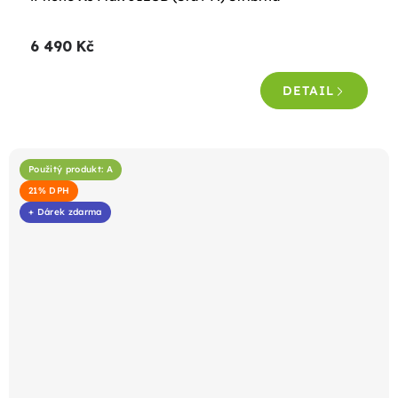
6 490 Kč
DETAIL
Použitý produkt: A
21% DPH
+ Dárek zdarma