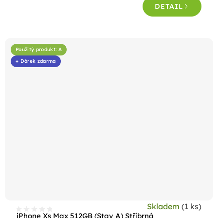
DETAIL
z
5
hvězdiček.
Použitý produkt: A
+ Dárek zdarma
Skladem
(1 ks)
iPhone Xs Max 512GB (Stav A) Stříbrná