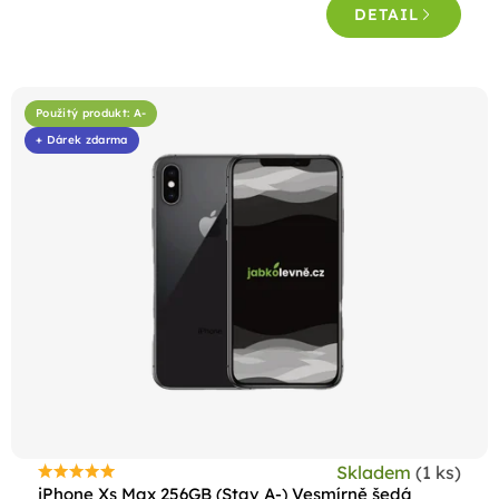
DETAIL
Použitý produkt: A-
+ Dárek zdarma
Skladem
(1 ks)
Průměrné
iPhone Xs Max 256GB (Stav A-) Vesmírně šedá