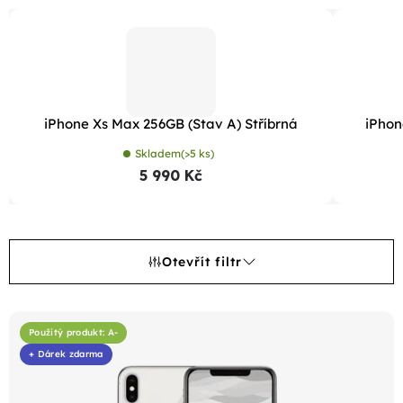
iPhone Xs Max 256GB (Stav A) Stříbrná
iPhon
Skladem
(>5 ks)
5 990 Kč
Otevřít filtr
V
ý
Použitý produkt: A-
+ Dárek zdarma
p
i