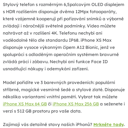
í
Stylový telefon s rozměrným 6,5palcovým OLED displejem
p
s HDR rozlišením disponuje dvěma 12Mpx fotoaparáty,
r
které vzájemně kooperují při pořizování snímků a výborně
v
zvládají i náročnější světelné podmínky. Video můžete
k
nahrávat až v rozlišení 4K. Telefonu nechybí ani
y
voděodolné tělo dle standardu IP68. iPhone XS Max
v
disponuje vysoce výkonným čipem A12 Bionic, jenž ve
ý
spolupráci s odladěným operačním systémem bravurně
p
zvládá práci i zábavu. Nechybí ani funkce Face ID
i
usnadňující nákupy i odemykání zařízení.
s
u
Model pořídíte ve 3 barevných provedeních: populární
stříbrné, magické vesmírně šedé a stylové zlaté. Disponuje
několika variantami vnitřní paměti. Vybrat tak můžete
iPhone XS Max 64 GB
či
iPhone XS Max 256 GB
a seženete i
verzi s 512 GB prostoru pro vaše data.
Zajímají vás detailně stavy našich iPhonů?
Mrkněte tady
.