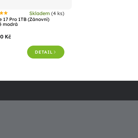
Skladem
(4 ks)
růměrné
e 17 Pro 1TB (Zánovní)
odnocení
ě modrá
roduktu
90 Kč
e
,0
DETAIL
vězdiček.