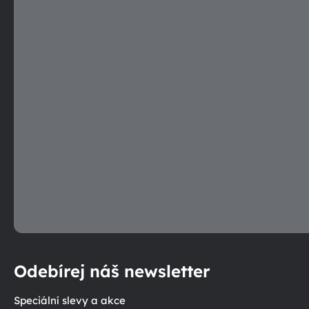
p
r
v
k
y
v
ý
p
i
s
u
Odebírej náš newsletter
Speciální slevy a akce