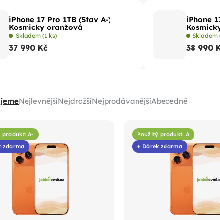
iPhone 17 Pro 1TB (Stav A-)
iPhone 1
Kosmicky oranžová
Kosmick
Skladem
(1 ks)
Skladem
37 990 Kč
38 990 
ujeme
Nejlevnější
Nejdražší
Nejprodávanější
Abecedně
 produkt: A-
Použitý produkt: A
k zdarma
+ Dárek zdarma