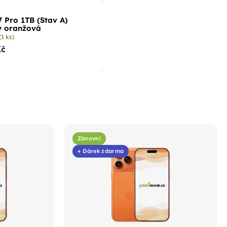
7 Pro 1TB (Stav A)
y oranžová
(1 ks)
Kč
Zánovní
+ Dárek zdarma