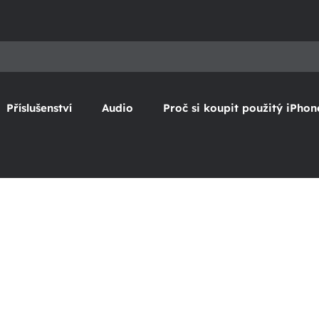
Příslušenství
Audio
Proč si koupit použitý iPhon