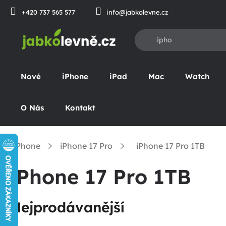
Přejít
+420 737 565 577
info@jabkolevne.cz
na
obsah
Nové
iPhone
iPad
Mac
Watch
O Nás
Kontakt
iPhone
iPhone 17 Pro
iPhone 17 Pro 1TB
omů
iPhone 17 Pro 1TB
Nejprodávanější