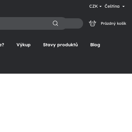
CZK
Čeština
Prázdný košík
NÁKUPNÍ
KOŠÍK
e?
Výkup
Stavy produktů
Blog