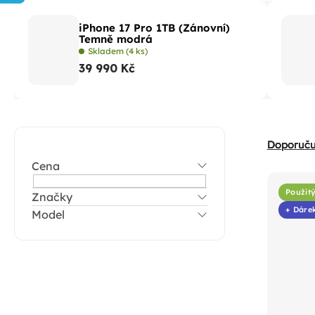
iPhone 17 Pro 1TB (Zánovní)
Temně modrá
Skladem
(4 ks)
39 990 Kč
P
Ř
Doporuč
o
a
Cena
V
s
z
ý
t
Použitý
Značky
e
p
+ Dáre
Model
r
n
i
a
í
s
n
p
p
n
r
r
í