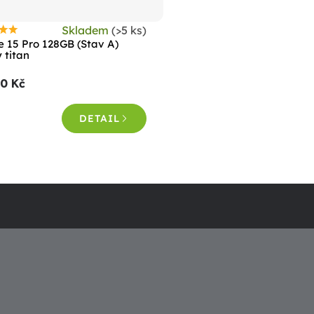
Skladem
(>5 ks)
růměrné
e 15 Pro 128GB (Stav A)
odnocení
 titan
roduktu
90 Kč
e
,6
DETAIL
vězdiček.