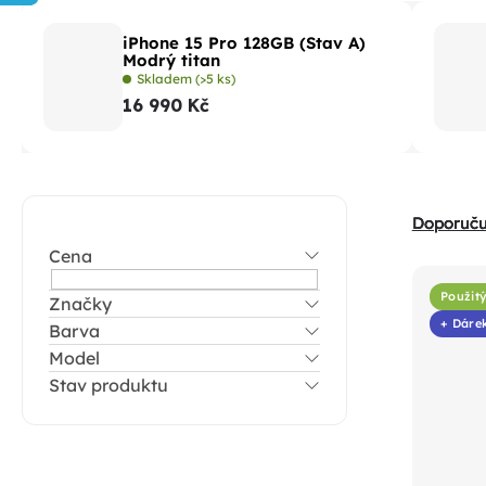
iPhone 15 Pro 128GB (Stav A)
Modrý titan
Skladem
(>5 ks)
16 990 Kč
P
Ř
Doporuč
o
a
Cena
V
s
z
ý
t
Použitý
Značky
e
p
+ Dáre
Barva
r
n
i
Model
a
í
Stav produktu
s
n
p
p
n
r
r
í