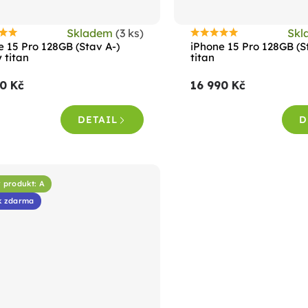
Skladem
(3 ks)
Sk
růměrné
Průměrné
e 15 Pro 128GB (Stav A-)
iPhone 15 Pro 128GB (St
odnocení
hodnocení
 titan
titan
roduktu
produktu
0 Kč
16 990 Kč
e
je
,5
4,5
DETAIL
D
z
5
vězdiček.
hvězdiček.
 produkt: A
k zdarma