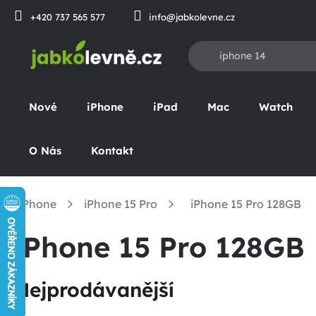
Přejít
+420 737 565 577
info@jabkolevne.cz
na
obsah
Nové
iPhone
iPad
Mac
Watch
O Nás
Kontakt
iPhone
iPhone 15 Pro
iPhone 15 Pro 128GB
omů
iPhone 15 Pro 128GB
Nejprodávanější