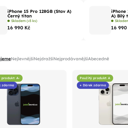
iPhone 15 Pro 128GB (Stav A)
iPhone 
Černý titan
A) Bílý 
Skladem
(>5 ks)
Sklad
16 990 Kč
16 990
ujeme
Nejlevnější
Nejdražší
Nejprodávanější
Abecedně
 produkt: A-
Použitý produkt: A
k zdarma
+ Dárek zdarma