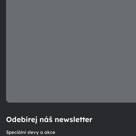
p
r
v
k
y
v
ý
p
i
s
u
Odebírej náš newsletter
Speciální slevy a akce