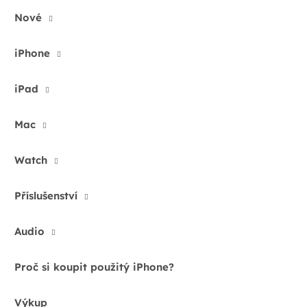
Přejít
Nové
na
obsah
iPhone
iPad
Domů
iPhone
iPhone 16
Mac
iPhone 16
Watch
Příslušenství
iPhone 16 128GB
iPhone 16 256GB
Audio
Proč si koupit použitý iPhone?
iPhone 16 512GB
Výkup