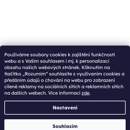
Přihlásit se
Ještě nemáte účet?
Používáme soubory cookies k zajištění funkčnosti
webu a s Vaším souhlasem i mj. k personalizaci
Rychlejší nákup díky uloženým údajům
obsahu našich webových stránek. Kliknutím na
Přehled o stavu objednávky
tlačítko „Rozumím“ souhlasíte s využívaním cookies a
předáním údajů o chování na webu pro zobrazení
Kompletní historie objednávek
cílené reklamy na sociálních sítích a reklamních sítích
Speciální akce, novinky a slevy pro registrované
na dalších webech. Více informací
zde
.
REGISTROVAT SE
Nastavení
Vytvořil Shoptet Premium
Souhlasím
Copyright 2026
JabkoLevně.cz
. Všechna práva vyhrazena.