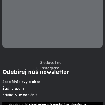
v
ý
p
i
s
u
Sledovat na
Instagramu
Odebírej náš newsletter
Speciální slevy a akce
Žádný spam
Kdykoliv se odhlásíš
Získejte exkluzivní přístup k novinkám, slevám a 