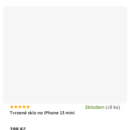
hvězdiček.
Skladem
(>5 ks)
Průměrné
Tvrzené sklo na iPhone 13 mini
hodnocení
produktu
299 Kč