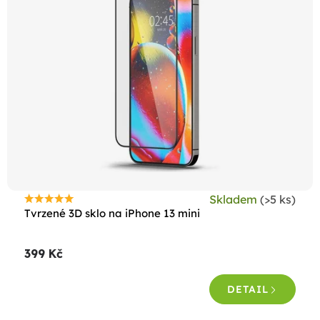
Skladem
(>5 ks)
Průměrné
Tvrzené 3D sklo na iPhone 13 mini
hodnocení
produktu
399 Kč
je
5,0
DETAIL
z
5