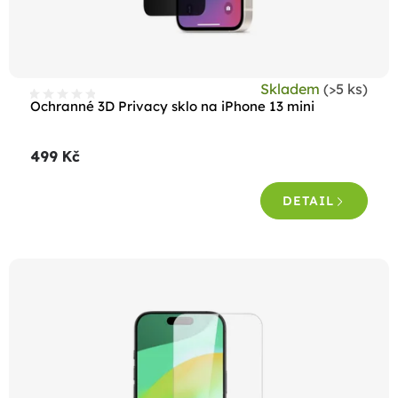
u
k
t
Skladem
(>5 ks)
ů
Ochranné 3D Privacy sklo na iPhone 13 mini
499 Kč
DETAIL