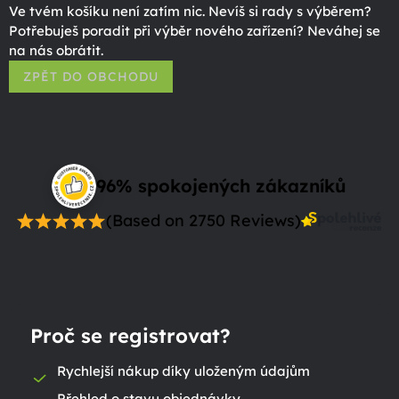
Ve tvém košíku není zatím nic. Nevíš si rady s výběrem?
Potřebuješ poradit při výběr nového zařízení? Neváhej se
na nás obrátit.
ZPĚT DO OBCHODU
96% spokojených zákazníků
(Based on 2750 Reviews)
Proč se registrovat?
Rychlejší nákup díky uloženým údajům
Přehled o stavu objednávky