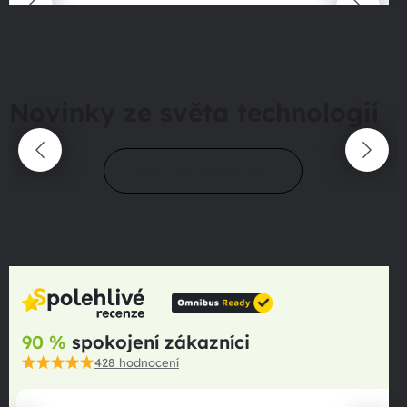
Novinky ze světa technologií
Přejít do magazínu
90 %
spokojení zákazníci
428
hodnocení