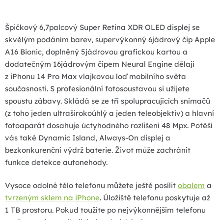
d
a
Špičkový 6,7palcový Super Retina XDR OLED displej se
c
skvělým podáním barev, supervýkonný 6jádrový čip Apple
í
A16 Bionic, doplněný 5jádrovou grafickou kartou a
p
dodatečným 16jádrovým čipem Neural Engine dělají
r
z iPhonu 14 Pro Max vlajkovou loď mobilního světa
v
současnosti. S profesionální fotosoustavou si užijete
k
spoustu zábavy. Skládá se ze tří spolupracujících snímačů
y
(z toho jeden ultraširokoúhlý a jeden teleobjektiv) a hlavní
v
fotoaparát dosahuje úctyhodného rozlišení 48 Mpx. Potěší
ý
vás také Dynamic Island, Always-On displej a
p
bezkonkurenční výdrž baterie. Život může zachránit
i
funkce detekce autonehody.
s
u
Vysoce odolné tělo telefonu můžete ještě posílit
obalem
a
tvrzeným sklem na iPhone
. Úložiště telefonu poskytuje až
1 TB prostoru. Pokud toužíte po nejvýkonnějším telefonu