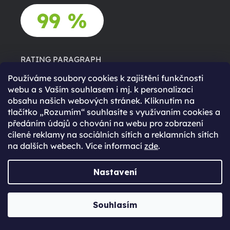
99 %
RATING PARAGRAPH
Používáme soubory cookies k zajištění funkčnosti
RATING CTA BTN
webu a s Vaším souhlasem i mj. k personalizaci
obsahu našich webových stránek. Kliknutím na
tlačítko „Rozumím“ souhlasíte s využívaním cookies a
předáním údajů o chování na webu pro zobrazení
cílené reklamy na sociálních sítích a reklamních sítích
na dalších webech. Více informací
zde
.
Košík je prázdný
Nastavení
Ve tvém košíku není zatím nic. Nevíš si rady s výběrem?
Souhlasím
Potřebuješ poradit při výběr nového zařízení? Neváhej se
na nás obrátit.