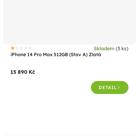
Skladem
(3 ks)
Průměrné
iPhone 14 Pro Max 512GB (Stav A) Zlatá
hodnocení
produktu
15 890 Kč
je
1,0
DETAIL
z
5
hvězdiček.
O
v
l
á