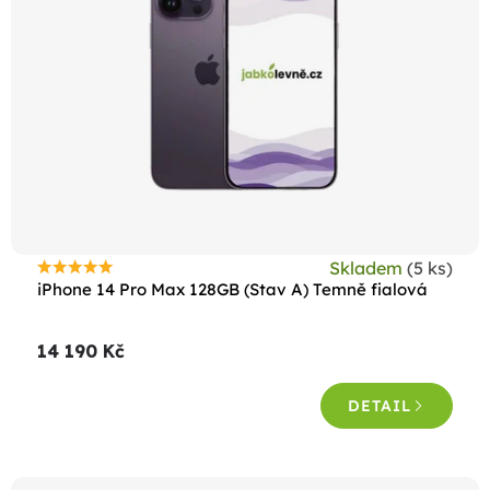
s
p
r
o
d
u
k
t
Skladem
(5 ks)
ů
Průměrné
iPhone 14 Pro Max 128GB (Stav A) Temně fialová
hodnocení
produktu
14 190 Kč
je
4,5
DETAIL
z
5
hvězdiček.