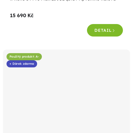
hodnocení
produktu
15 690 Kč
je
4,5
DETAIL
z
5
hvězdiček.
Použitý produkt: A-
+ Dárek zdarma