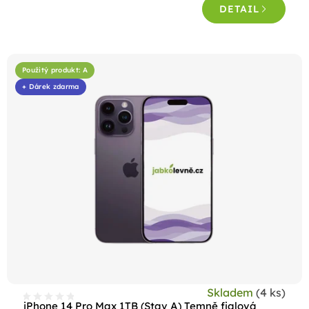
DETAIL
z
5
hvězdiček.
Použitý produkt: A
+ Dárek zdarma
Skladem
(4 ks)
iPhone 14 Pro Max 1TB (Stav A) Temně fialová