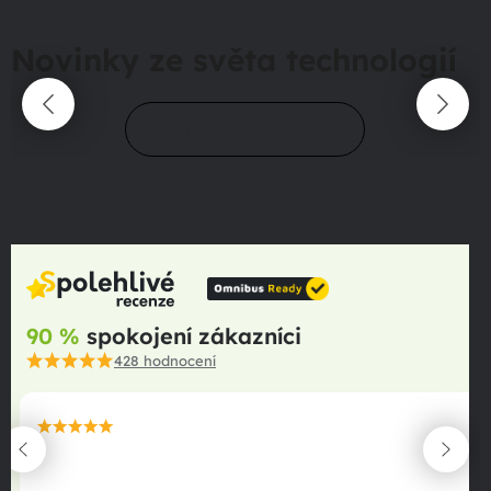
Novinky ze světa technologií
Přejít do magazínu
90 %
spokojení zákazníci
428
hodnocení
maximální spokojenost
22.06.2025