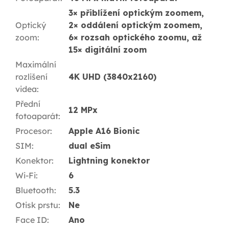
3× přiblížení optickým zoomem,
Optický
2× oddálení optickým zoomem,
zoom
:
6× rozsah optického zoomu, až
15× digitální zoom
Maximální
rozlišení
4K UHD (3840x2160)
videa
:
Přední
12 MPx
fotoaparát
:
Procesor
:
Apple A16 Bionic
SIM
:
dual eSim
Konektor
:
Lightning konektor
Wi-Fi
:
6
Bluetooth
:
5.3
Otisk prstu
:
Ne
Face ID
:
Ano