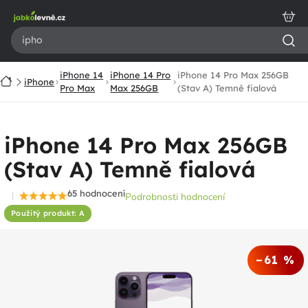
Přejít
na
obsah
iPhone 14
iPhone 14 Pro
iPhone 14 Pro Max 256GB
Domů
iPhone
Pro Max
Max 256GB
(Stav A) Temně fialová
iPhone 14 Pro Max 256GB
(Stav A) Temně fialová
65 hodnocení
Podrobnosti hodnocení
Průměrné
Použitý produkt: A
hodnocení
produktu
je
–61 %
4,5
z
5