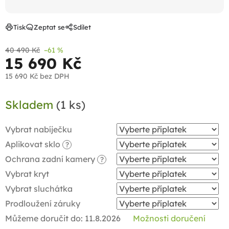
Tisk
Zeptat se
Sdílet
40 490 Kč
–61 %
15 690 Kč
15 690 Kč
bez DPH
Měrná
Skladem
(1 ks)
cena:
Vybrat nabíječku
Aplikovat sklo
?
Ochrana zadní kamery
?
Vybrat kryt
Vybrat sluchátka
Prodloužení záruky
Můžeme doručit do:
11.8.2026
Možnosti doručení