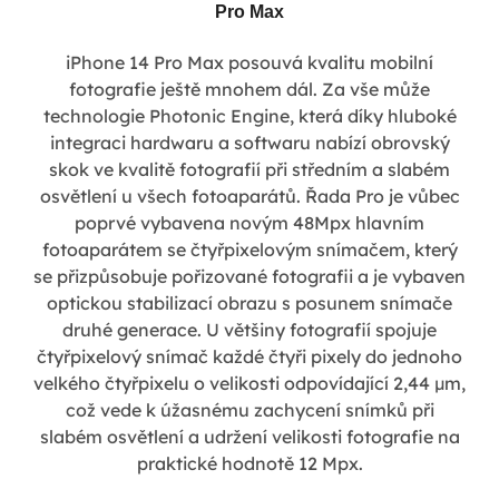
Pro Max
iPhone 14 Pro Max posouvá kvalitu mobilní
fotografie ještě mnohem dál. Za vše může
technologie Photonic Engine, která díky hluboké
integraci hardwaru a softwaru nabízí obrovský
skok ve kvalitě fotografií při středním a slabém
osvětlení u všech fotoaparátů. Řada Pro je vůbec
poprvé vybavena novým 48Mpx hlavním
fotoaparátem se čtyřpixelovým snímačem, který
se přizpůsobuje pořizované fotografii a je vybaven
optickou stabilizací obrazu s posunem snímače
druhé generace. U většiny fotografií spojuje
čtyřpixelový snímač každé čtyři pixely do jednoho
velkého čtyřpixelu o velikosti odpovídající 2,44 µm,
což vede k úžasnému zachycení snímků při
slabém osvětlení a udržení velikosti fotografie na
praktické hodnotě 12 Mpx.