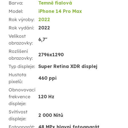
Barva
:
Temně fialová
Model
:
iPhone 14 Pro Max
Rok výroby
:
2022
Rok vydání
:
2022
Velikost
6,7"
obrazovky
:
Rozlišení
2796x1290
obrazovky
:
Typ displeje
:
Super Retina XDR displej
Hustota
460 ppi
pixelů
:
Obnovovací
frekvence
120 Hz
displeje
:
Svítivost
2 000 Nitů
displeje
:
Fotoaparát
:
48 MPx hlavní fotoaparát