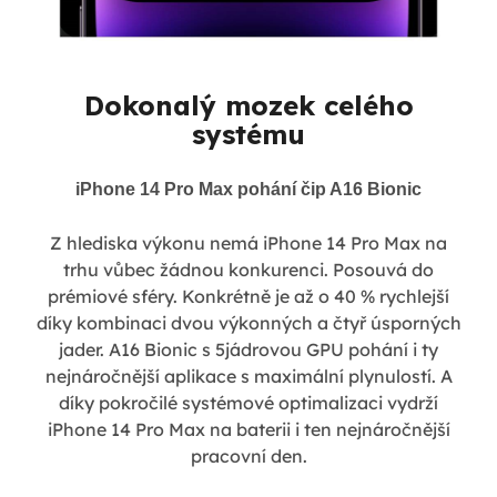
Dokonalý mozek celého
systému
iPhone 14 Pro Max pohání čip A16 Bionic
Z hlediska výkonu nemá iPhone 14 Pro Max na
trhu vůbec žádnou konkurenci. Posouvá do
prémiové sféry. Konkrétně je až o 40 % rychlejší
díky kombinaci dvou výkonných a čtyř úsporných
jader. A16 Bionic s 5jádrovou GPU pohání i ty
nejnáročnější aplikace s maximální plynulostí. A
díky pokročilé systémové optimalizaci vydrží
iPhone 14 Pro Max na baterii i ten nejnáročnější
pracovní den.