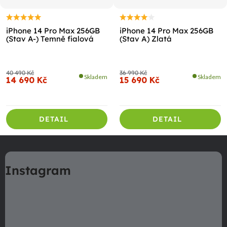
iPhone 14 Pro Max 256GB
iPhone 14 Pro Max 256GB
(Stav A-) Temně fialová
(Stav A) Zlatá
40 490 Kč
36 990 Kč
Skladem
Skladem
14 690 Kč
15 690 Kč
DETAIL
DETAIL
Z
á
Instagram
p
a
t
í