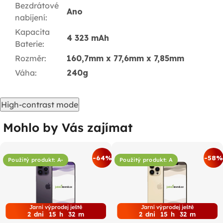
Bezdrátové
Ano
nabíjení
:
Kapacita
4 323 mAh
Baterie
:
Rozměr
:
160,7mm x 77,6mm x 7,85mm
Váha
:
240g
High-contrast mode
Mohlo by Vás zajímat
-64%
-58%
Použitý produkt: A-
Použitý produkt: A
Jarní výprodej ještě
Jarní výprodej ještě
2
dni
15
h
32
m
2
dni
15
h
32
m