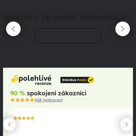
Novinky ze světa technologií
Přejít do magazínu
90 %
spokojení zákazníci
428
hodnocení
maximální spokojenost
22.06.2025