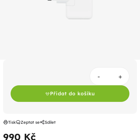
hvězdiček.
Přidat do košíku
Tisk
Zeptat se
Sdílet
990 Kč