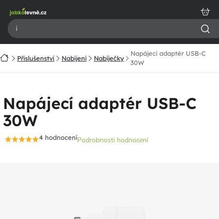
Přejít
na
obsah
Napájecí adaptér USB-C
Domů
Příslušenství
Nabíjení
Nabíječky
30W
Napájecí adaptér USB-C
30W
4 hodnocení
Podrobnosti hodnocení
Průměrné
hodnocení
produktu
je
4,8
z
5