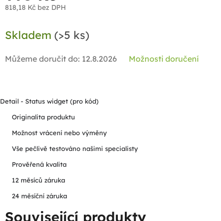
818,18 Kč bez DPH
Měrná
Skladem
(>5 ks)
cena:
Můžeme doručit do:
12.8.2026
Možnosti doručení
Detail - Status widget (pro kód)
Originalita produktu
Možnost vrácení nebo výměny
Vše pečlivě testováno našimi specialisty
Prověřená kvalita
12 měsíců záruka
24 měsíční záruka
Související produkty