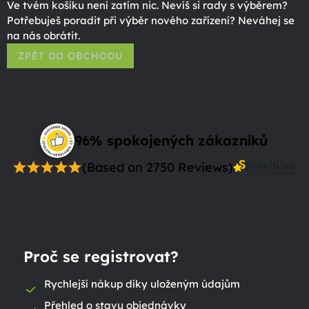
Ve tvém košíku není zatím nic. Nevíš si rady s výběrem?
Potřebuješ poradit při výběr nového zařízení? Neváhej se
na nás obrátit.
ZPĚT DO OBCHODU
96% spokojených zákazníků
(Based on 2750 Reviews)
Proč se registrovat?
Rychlejší nákup díky uloženým údajům
Přehled o stavu objednávky