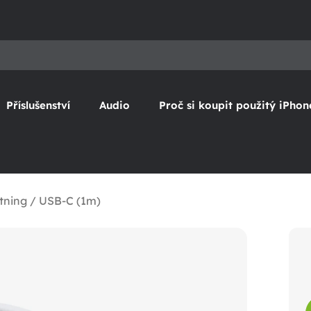
Příslušenství
Audio
Proč si koupit použitý iPhon
tning / USB-C (1m)