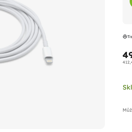
Ti
4
412,
Měr
cen
Sk
Můž