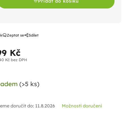
Přidat do košíku
sk
Zeptat se
Sdílet
99 Kč
40 Kč bez DPH
ná
a:
ladem
(>5 ks)
eme doručit do:
11.8.2026
Možnosti doručení