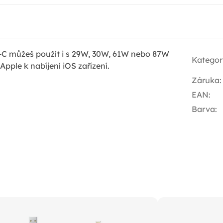
-C můžeš použít i s 29W, 30W, 61W nebo 87W
Kategor
ple k nabíjení iOS zařízení.
Záruka
:
EAN
:
Barva
: