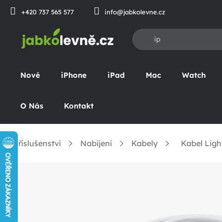
Přejít
+420 737 565 577
info@jabkolevne.cz
na
obsah
Nové
iPhone
iPad
Mac
Watch
O Nás
Kontakt
Příslušenství
Nabíjení
Kabely
Kabel Ligh
omů