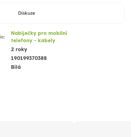
Diskuze
Nabíječky pro mobilní
ie
:
telefony - kabely
2 roky
190199370388
Bílá