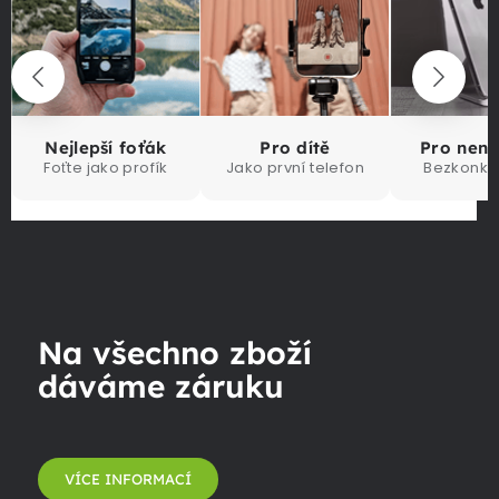
Nejlepší foťák
Pro dítě
Pro nen
Foťte jako profík
Jako první telefon
Bezkonku
Na všechno zboží
dáváme záruku
VÍCE INFORMACÍ