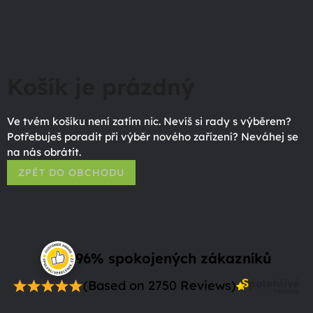
Košík je prázdný
Ve tvém košíku není zatím nic. Nevíš si rady s výběrem?
Potřebuješ poradit při výběr nového zařízení? Neváhej se
na nás obrátit.
ZPĚT DO OBCHODU
96% spokojených zákazníků
(Based on 2750 Reviews)