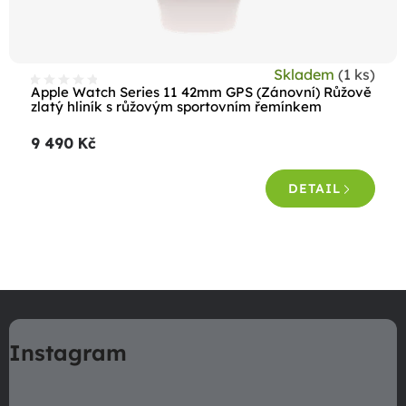
u
k
t
Skladem
(1 ks)
ů
Apple Watch Series 11 42mm GPS (Zánovní) Růžově
zlatý hliník s růžovým sportovním řemínkem
9 490 Kč
DETAIL
O
v
Z
l
á
á
Instagram
p
d
a
a
c