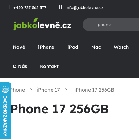
Přejít
+420 737 565 577
info@jabkolevne.cz
na
obsah
Nové
iPhone
iPad
Mac
Watch
O Nás
Kontakt
iPhone
iPhone 17
iPhone 17 256GB
omů
iPhone 17 256GB
P