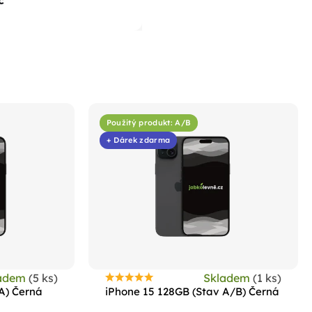
č
Použitý produkt: A/B
+ Dárek zdarma
ladem
(5 ks)
Skladem
(1 ks)
Průměrné
A) Černá
iPhone 15 128GB (Stav A/B) Černá
hodnocení