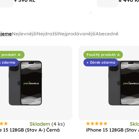
9 590 Kč
8 490 K
ujeme
Nejlevnější
Nejdražší
Nejprodávanější
Abecedně
 produkt: A-
Použitý produkt: A
k zdarma
+ Dárek zdarma
Skladem
(4 ks)
Sk
růměrné
Průměrné
e 15 128GB (Stav A-) Černá
iPhone 15 128GB (Stav 
odnocení
hodnocení