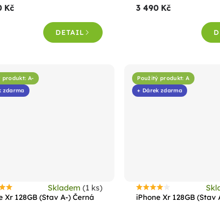
0 Kč
3 490 Kč
je
4,5
DETAIL
D
z
5
hvězdiček.
 produkt: A-
Použitý produkt: A
k zdarma
+ Dárek zdarma
Skladem
(1 ks)
Sk
růměrné
Průměrné
e Xr 128GB (Stav A-) Černá
iPhone Xr 128GB (Stav 
odnocení
hodnocení
roduktu
produktu