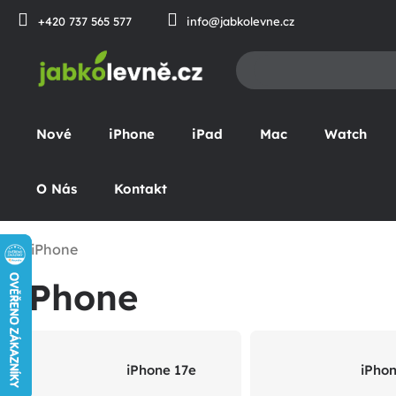
Přejít
+420 737 565 577
info@jabkolevne.cz
na
obsah
Nové
iPhone
iPad
Mac
Watch
O Nás
Kontakt
iPhone
omů
iPhone
iPhone 17e
iPhon