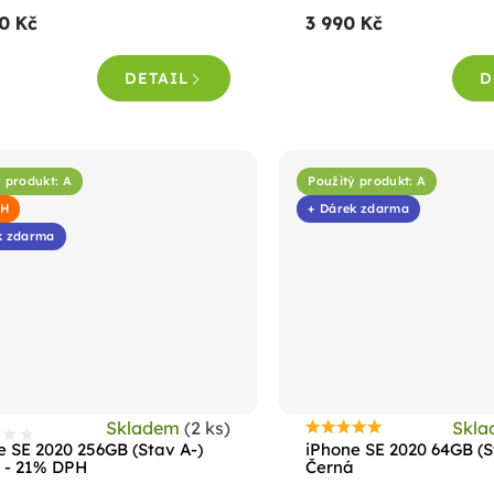
roduktu
produktu
0 Kč
3 990 Kč
e
je
,5
4,6
DETAIL
D
z
5
vězdiček.
hvězdiček.
 produkt: A
Použitý produkt: A
PH
+ Dárek zdarma
k zdarma
Skladem
(2 ks)
Skl
Průměrné
e SE 2020 256GB (Stav A-)
iPhone SE 2020 64GB (S
hodnocení
 - 21% DPH
Černá
produktu