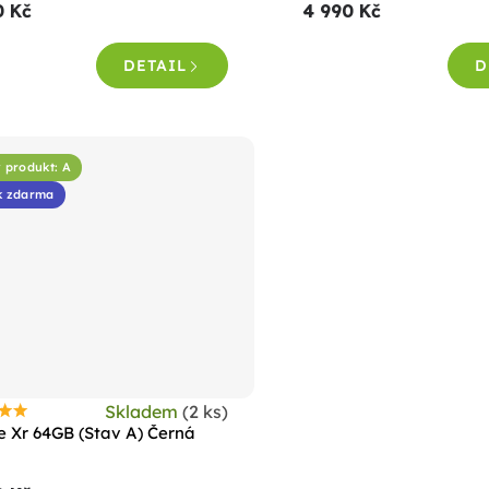
0 Kč
4 990 Kč
e
je
,8
4,4
DETAIL
D
z
5
vězdiček.
hvězdiček.
 produkt: A
k zdarma
Skladem
(2 ks)
růměrné
e Xr 64GB (Stav A) Černá
odnocení
roduktu