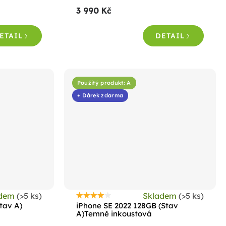
3 990 Kč
ETAIL
DETAIL
Použitý produkt: A
+ Dárek zdarma
adem
(>5 ks)
Skladem
(>5 ks)
Průměrné
tav A)
iPhone SE 2022 128GB (Stav
hodnocení
A)Temně inkoustová
produktu