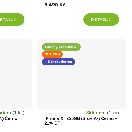
5 490 Kč
je
4,4
ETAIL
DETAIL
z
5
hvězdiček.
Použitý produkt: A-
21% DPH
+ Dárek zdarma
ladem
(1 ks)
Skladem
(1 ks)
A) Černá
iPhone Xr 256GB (Stav A-) Černá -
21% DPH