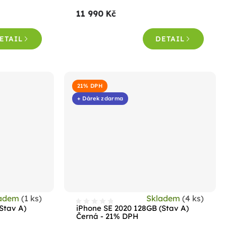
produktu
11 990 Kč
je
4,8
ETAIL
DETAIL
z
5
hvězdiček.
21% DPH
+ Dárek zdarma
ladem
(1 ks)
Skladem
(4 ks)
Stav A)
iPhone SE 2020 128GB (Stav A)
Černá - 21% DPH