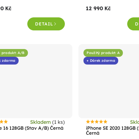
roduktu
produktu
90 Kč
12 990 Kč
e
je
,6
4,5
DETAIL
D
z
5
vězdiček.
hvězdiček.
ý produkt: A/B
Použitý produkt: A
k zdarma
+ Dárek zdarma
Skladem
(1 ks)
Sk
růměrné
Průměrné
e 16 128GB (Stav A/B) Černá
iPhone SE 2020 128GB (
odnocení
hodnocení
Černá