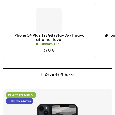
iPhone 14 Plus 128GB (Stav A-) Tmavo
iPhon
atramentová
Skladom
(1 ks)
370 €
Otvoriť filter
V
ý
Použitý produkt: A-
+ Darček zdarma
p
i