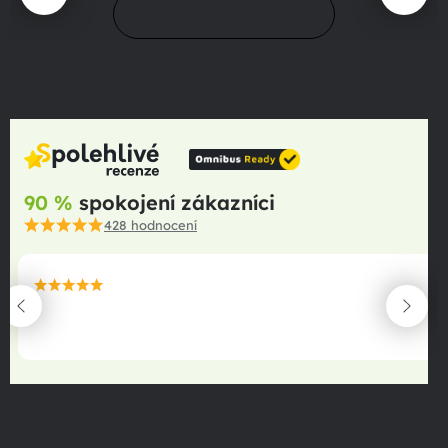
Prejsť do magazínu
90 %
spokojení zákazníci
428
hodnocení
maximální spokojenost
22.06.2025