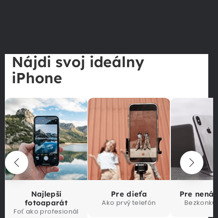
Nájdi svoj ideálny
iPhone
Najlepší
Pre dieťa
Pre nená
fotoaparát
Ako prvý telefón
Bezkonku
Foť ako profesionál