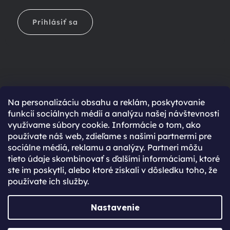
Prihlásiť sa
Na personalizáciu obsahu a reklám, poskytovanie
Ešte nemáte účet?
funkcií sociálnych médií a analýzu našej návštevnosti
využívame súbory cookie. Informácie o tom, ako
Rýchlejší nákup vďaka uloženým údajom
používate náš web, zdieľame s našimi partnermi pre
Prehľad o stave objednávky
sociálne médiá, reklamu a analýzy. Partneri môžu
tieto údaje skombinovať s ďalšími informáciami, ktoré
Kompletná história objednávok
ste im poskytli, alebo ktoré získali v dôsledku toho, že
Špeciálne akcie, novinky a zľavy pre registrovaných
používate ich služby.
REGISTROVAŤ SA
Nastavenie
Vytvoril Shoptet Premium