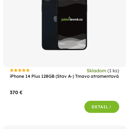
s
p
r
o
d
u
k
t
Skladom
(1 ks)
o
Priemerné
iPhone 14 Plus 128GB (Stav A-) Tmavo atramentová
hodnotenie
v
produktu
370 €
je
5,0
DETAIL
z
5
hviezdičiek.