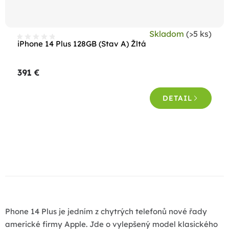
Skladom
(>5 ks)
iPhone 14 Plus 128GB (Stav A) Žltá
391 €
DETAIL
O
v
l
á
d
a
Phone 14 Plus je jedním z chytrých telefonů nové řady
c
americké firmy Apple. Jde o vylepšený model klasického