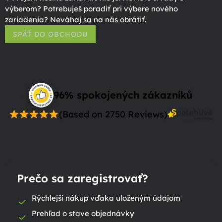
výberom? Potrebuješ poradiť pri výbere nového
zariadenia? Neváhaj sa na nás obrátiť.
SPÄŤ DO OBCHODU
96% spokojených zákazníků
(Based on 2750 Reviews)
Prečo sa zaregistrovať?
Rýchlejší nákup vďaka uloženým údajom
Prehľad o stave objednávky