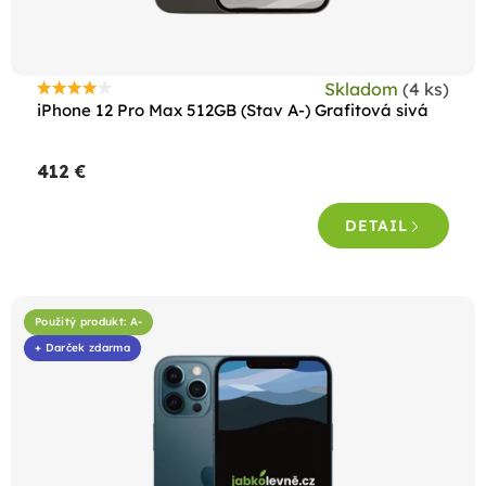
u
k
t
Skladom
(4 ks)
o
Priemerné
iPhone 12 Pro Max 512GB (Stav A-) Grafitová sivá
hodnotenie
v
produktu
412 €
je
4,4
DETAIL
z
5
hviezdičiek.
Použitý produkt: A-
+ Darček zdarma