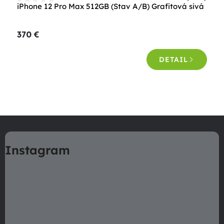
iPhone 12 Pro Max 512GB (Stav A/B) Grafitová sivá
370 €
DETAIL
O
v
Z
l
á
á
Instagram
p
d
a
ä
c
t
i
i
e
e
p