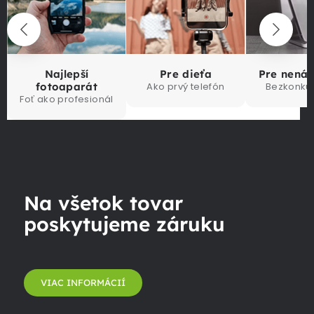
Najlepší
Pre dieťa
Pre nená
fotoaparát
Ako prvý telefón
Bezkonku
Foť ako profesionál
Na všetok tovar
poskytujeme záruku
VIAC INFORMÁCIÍ