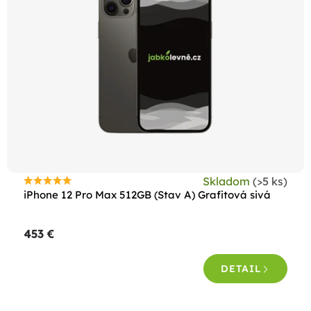
Skladom
(>5 ks)
Priemerné
iPhone 12 Pro Max 512GB (Stav A) Grafitová sivá
hodnotenie
produktu
453 €
je
4,8
DETAIL
z
5
hviezdičiek.