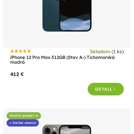
Skladom
(1 ks)
Priemerné
iPhone 12 Pro Max 512GB (Stav A-) Tichomorská
hodnotenie
modrá
produktu
412 €
je
4,8
DETAIL
z
5
hviezdičiek.
Použitý produkt: A
+ Darček zdarma