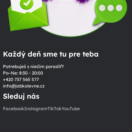
Každý deň sme tu pre teba
Potrebuješ s niečím poradiť?
Po–Ne: 8:30 - 20:00
+420 737 565 577
info
@
jabkolevne.cz
Sleduj nás
Facebook
Instagram
TikTok
YouTube