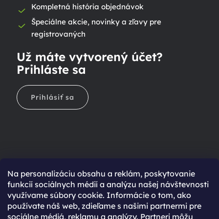
Kompletná história objednávok
Špeciálne akcie, novinky a zľavy pre
registrovaných
Už máte vytvorený účet?
Prihláste sa
Prihlásiť sa
Na personalizáciu obsahu a reklám, poskytovanie
Ešte nemáte účet?
funkcií sociálnych médií a analýzu našej návštevnosti
využívame súbory cookie. Informácie o tom, ako
Rýchlejší nákup vďaka uloženým údajom
používate náš web, zdieľame s našimi partnermi pre
Prehľad o stave objednávky
sociálne médiá, reklamu a analýzy. Partneri môžu