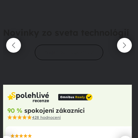
Novinky zo sveta technológií
Prejsť do magazínu
90 %
spokojení zákazníci
428
hodnocení