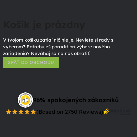
Košík je prázdny
V tvojom košíku zatiaľ nič nie je. Neviete si rady s
výberom? Potrebuješ poradiť pri výbere nového
zariadenia? Neváhaj sa na nás obrátiť.
SPÄŤ DO OBCHODU
96% spokojených zákazníků
(Based on 2750 Reviews)