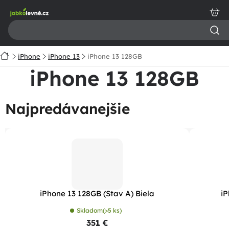
Prejsť
na
obsah
Domov
iPhone
iPhone 13
iPhone 13 128GB
iPhone 13 128GB
Najpredávanejšie
iPhone 13 128GB (Stav A) Biela
iP
Skladom
(>5 ks)
351 €