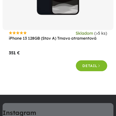
Skladom
(>5 ks)
Priemerné
iPhone 13 128GB (Stav A) Tmavo atramentová
hodnotenie
produktu
351 €
je
4,6
DETAIL
z
5
hviezdičiek.
O
v
Z
l
á
á
Instagram
p
d