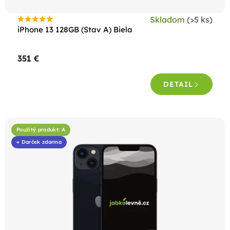
t
Skladom
(>5 ks)
o
Priemerné
iPhone 13 128GB (Stav A) Biela
hodnotenie
v
produktu
351 €
je
4,6
DETAIL
z
5
hviezdičiek.
Použitý produkt: A
+ Darček zdarma