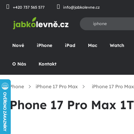
Prejsť
+420 737 565 577
info@jabkolevne.cz
na
obsah
Nové
iPhone
iPad
Mac
Watch
O Nás
Kontakt
iPhone
iPhone 17 Pro Max
iPhone 17 Pro Max
omov
iPhone 17 Pro Max 1
B