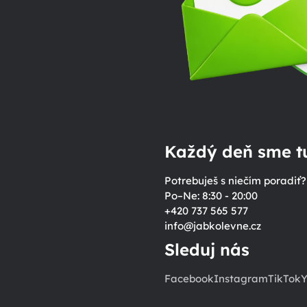
Každý deň sme tu
Potrebuješ s niečím poradiť?
Po–Ne: 8:30 - 20:00
+420 737 565 577
info
@
jabkolevne.cz
Sleduj nás
Facebook
Instagram
TikTok
Y