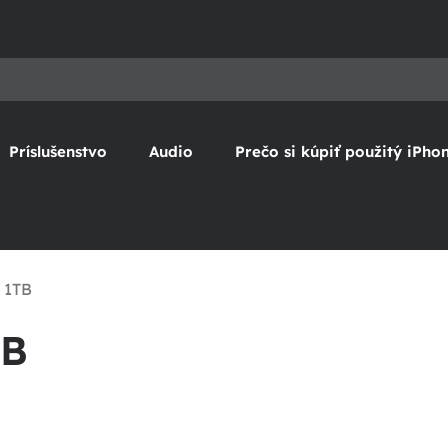
Príslušenstvo
Audio
Prečo si kúpiť použitý iPho
 1TB
TB