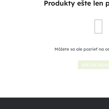
Produkty ešte len 
Môžete sa ale pozrieť na o
SPÄŤ DO OBCH