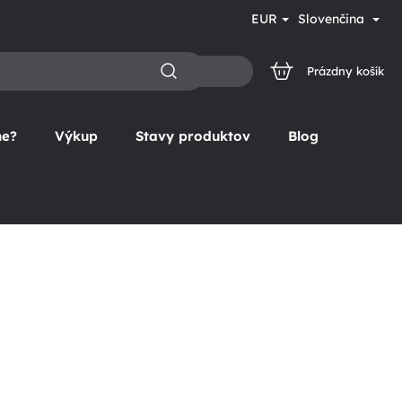
EUR
Slovenčina
Prázdny košík
NÁKUPNÝ
KOŠÍK
ne?
Výkup
Stavy produktov
Blog