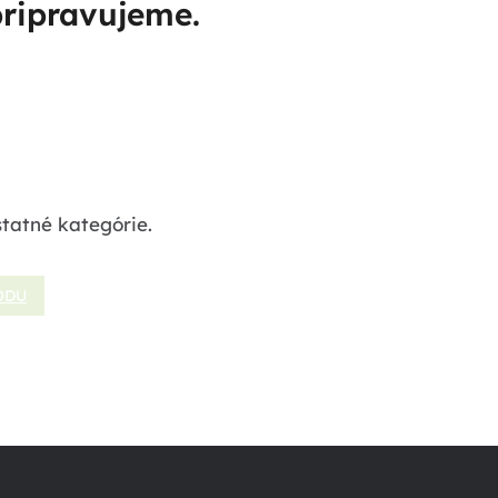
pripravujeme.
statné kategórie.
ODU