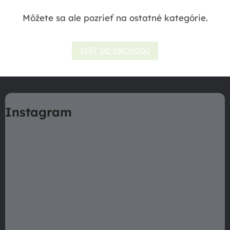
Môžete sa ale pozrieť na ostatné kategórie.
SPÄŤ DO OBCHODU
Z
á
Instagram
p
ä
t
i
e