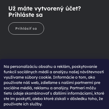
Už máte vytvorený účet?
Prihláste sa
Prihlásiť sa
Na personalizáciu obsahu a reklám, poskytovanie
Ešte nemáte účet?
funkcií sociálnych médií a analýzu našej návštevnosti
využívame súbory cookie. Informácie o tom, ako
Rýchlejší nákup vďaka uloženým údajom
používate náš web, zdieľame s našimi partnermi pre
Prehľad o stave objednávky
sociálne médiá, reklamu a analýzy. Partneri môžu
tieto údaje skombinovať s ďalšími informáciami, ktoré
Kompletná história objednávok
ste im poskytli, alebo ktoré získali v dôsledku toho, že
Špeciálne akcie, novinky a zľavy pre registrovaných
používate ich služby.