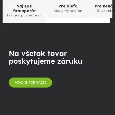
Najlepší
Pre dieťa
Pre nená
fotoaparát
Ako prvý telefón
Bezkonku
Foť ako profesionál
Na všetok tovar
poskytujeme záruku
VIAC INFORMÁCIÍ