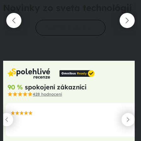
Novinky zo sveta technológií
Prejsť do magazínu
90 %
spokojení zákazníci
428
hodnocení
maximální spokojenost
22.06.2025