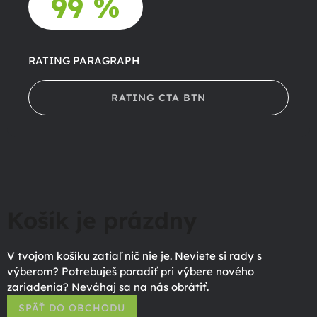
99 %
RATING PARAGRAPH
RATING CTA BTN
Košík je prázdny
V tvojom košíku zatiaľ nič nie je. Neviete si rady s
výberom? Potrebuješ poradiť pri výbere nového
zariadenia? Neváhaj sa na nás obrátiť.
SPÄŤ DO OBCHODU