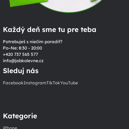
Každý deň sme tu pre teba
Potrebuješ s niečím poradiť?
Po–Ne: 8:30 - 20:00
+420 737 565 577
info
@
jabkolevne.cz
Sleduj nás
Facebook
Instagram
TikTok
YouTube
Kategorie
iPhone