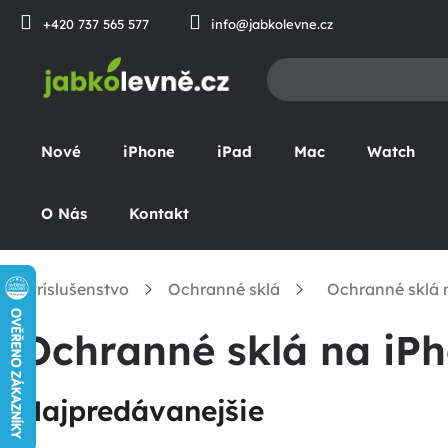
Prejsť
+420 737 565 577
info@jabkolevne.cz
na
obsah
Nové
iPhone
iPad
Mac
Watch
O Nás
Kontakt
Príslušenstvo
Ochranné sklá
Ochranné sklá 
omov
Ochranné sklá na iP
Najpredávanejšie