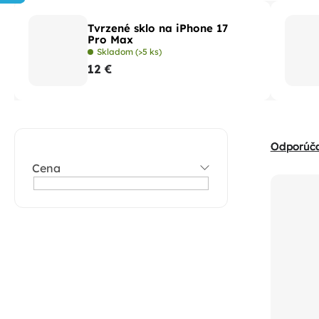
Tvrzené sklo na iPhone 17
Pro Max
Skladom
(>5 ks)
12 €
B
R
Odporúč
o
a
Cena
V
č
d
ý
n
e
p
ý
n
i
p
i
s
a
e
p
n
p
r
e