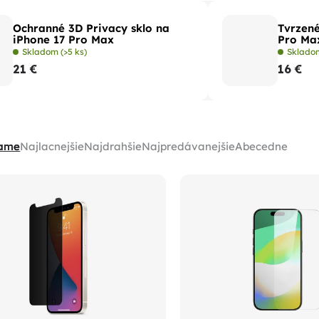
Ochranné 3D Privacy sklo na
Tvrzené
iPhone 17 Pro Max
Pro Ma
Skladom
(>5 ks)
Sklad
21 €
16 €
ame
Najlacnejšie
Najdrahšie
Najpredávanejšie
Abecedne