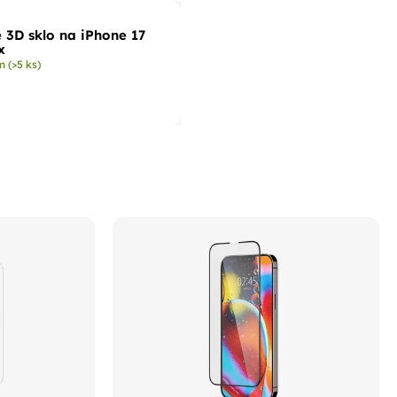
 3D sklo na iPhone 17
x
om
(>5 ks)