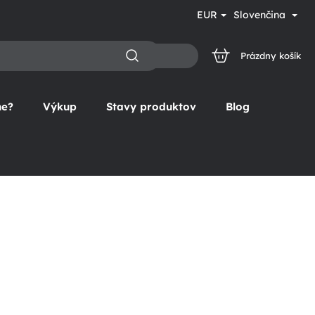
EUR
Slovenčina
Prázdny košík
NÁKUPNÝ
KOŠÍK
ne?
Výkup
Stavy produktov
Blog