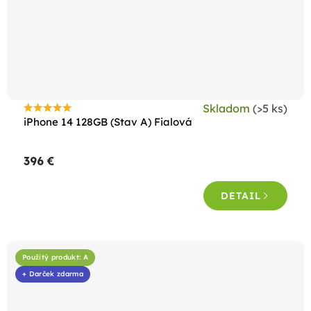
Skladom
(>5 ks)
Priemerné
iPhone 14 128GB (Stav A) Fialová
hodnotenie
produktu
396 €
je
4,5
DETAIL
z
5
hviezdičiek.
Použitý produkt: A
+ Darček zdarma