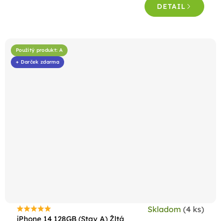
DETAIL
z
5
hviezdičiek.
Použitý produkt: A
+ Darček zdarma
Skladom
(4 ks)
Priemerné
iPhone 14 128GB (Stav A) Žltá