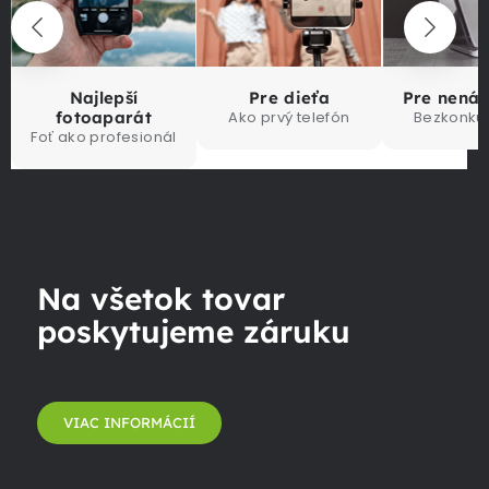
Najlepší
Pre dieťa
Pre nená
fotoaparát
Ako prvý telefón
Bezkonku
Foť ako profesionál
Na všetok tovar
poskytujeme záruku
VIAC INFORMÁCIÍ