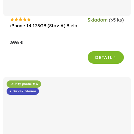
Skladom
(>5 ks)
Priemerné
iPhone 14 128GB (Stav A) Biela
hodnotenie
produktu
396 €
je
4,7
DETAIL
z
5
hviezdičiek.
Použitý produkt: A
+ Darček zdarma