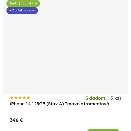
Použitý produkt: A
+ Darček zdarma
Skladom
(>5 ks)
Priemerné
iPhone 14 128GB (Stav A) Tmavo atramentová
hodnotenie
produktu
396 €
je
4,5