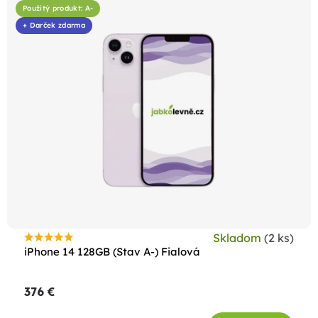
Použitý produkt: A-
+ Darček zdarma
Skladom
(2 ks)
Priemerné
iPhone 14 128GB (Stav A-) Fialová
hodnotenie
produktu
376 €
je
4,5