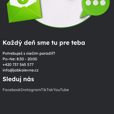
Každý deň sme tu pre teba
Potrebuješ s niečím poradiť?
Po–Ne: 8:30 - 20:00
+420 737 565 577
info
@
jabkolevne.cz
Sleduj nás
Facebook
Instagram
TikTok
YouTube