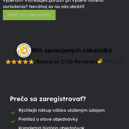
výberom? Potrebuješ poradiť pri výbere nového
zariadenia? Neváhaj sa na nás obrátiť.
SPÄŤ DO OBCHODU
96% spokojených zákazníků
(Based on 2750 Reviews)
Prečo sa zaregistrovať?
Rýchlejší nákup vďaka uloženým údajom
Prehľad o stave objednávky
Kompletná história objednávok