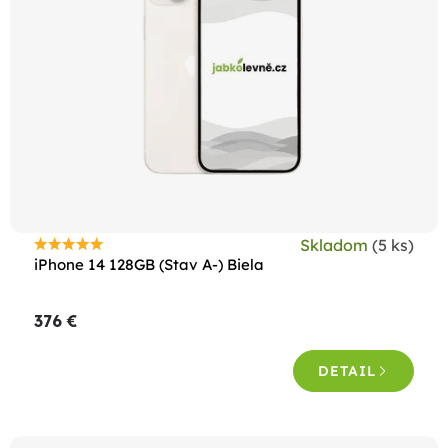
s
p
r
o
d
u
k
t
Skladom
(5 ks)
o
Priemerné
iPhone 14 128GB (Stav A-) Biela
hodnotenie
v
produktu
376 €
je
4,7
DETAIL
z
5
hviezdičiek.