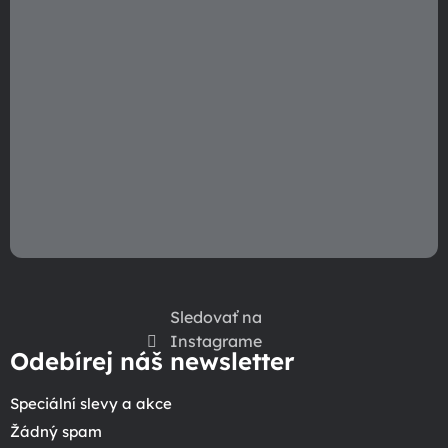
v
k
y
v
ý
p
i
s
u
Sledovať na
Instagrame
Odebírej náš newsletter
Speciální slevy a akce
Žádný spam