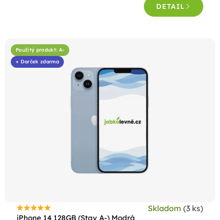
DETAIL
z
5
hviezdičiek.
Použitý produkt: A-
+ Darček zdarma
Skladom
(3 ks)
Priemerné
iPhone 14 128GB (Stav A-) Modrá