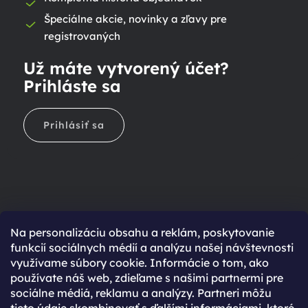
Špeciálne akcie, novinky a zľavy pre
registrovaných
Už máte vytvorený účet?
Prihláste sa
Prihlásiť sa
Na personalizáciu obsahu a reklám, poskytovanie
Ešte nemáte účet?
funkcií sociálnych médií a analýzu našej návštevnosti
využívame súbory cookie. Informácie o tom, ako
Rýchlejší nákup vďaka uloženým údajom
používate náš web, zdieľame s našimi partnermi pre
Prehľad o stave objednávky
sociálne médiá, reklamu a analýzy. Partneri môžu