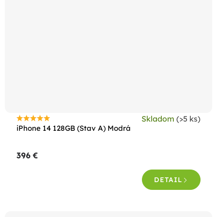
Skladom
(>5 ks)
Priemerné
iPhone 14 128GB (Stav A) Modrá
hodnotenie
produktu
396 €
je
4,5
DETAIL
z
5
hviezdičiek.