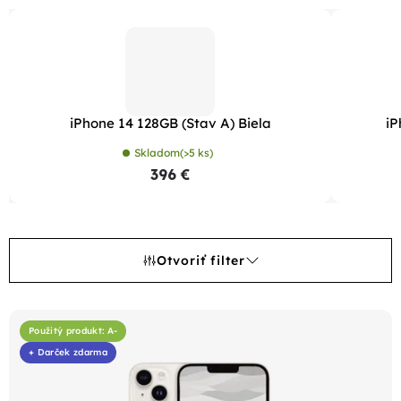
iPhone 14 128GB (Stav A) Biela
iP
Skladom
(>5 ks)
396 €
Otvoriť filter
V
ý
Použitý produkt: A-
+ Darček zdarma
p
i