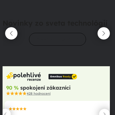
Novinky zo sveta technológií
Prejsť do magazínu
90 %
spokojení zákazníci
428
hodnocení
maximální spokojenost