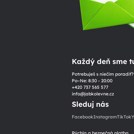
Každý deň sme tu
Potrebuješ s niečím poradiť?
Po–Ne: 8:30 - 20:00
+420 737 565 577
info
@
jabkolevne.cz
Sleduj nás
Facebook
Instagram
TikTok
Y
Rýchla a bezpečná platba