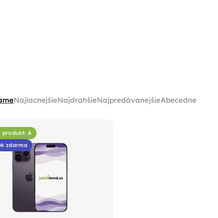
ame
Najlacnejšie
Najdrahšie
Najpredávanejšie
Abecedne
 produkt: A
ek zdarma