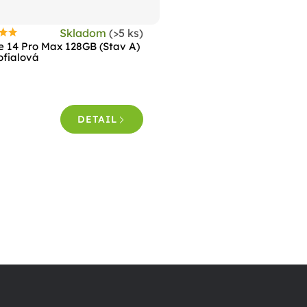
Skladom
(>5 ks)
riemerné
e 14 Pro Max 128GB (Stav A)
odnotenie
fialová
roduktu
e
,5
DETAIL
viezdičiek.