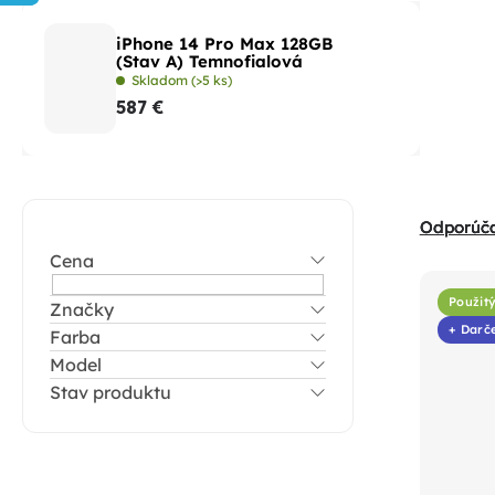
iPhone 14 Pro Max 128GB
(Stav A) Temnofialová
Skladom
(>5 ks)
587 €
B
R
Odporúč
o
a
Cena
č
V
d
n
Použitý
Značky
ý
e
+ Darč
Farba
ý
p
n
Model
p
i
i
Stav produktu
a
s
e
n
p
p
e
r