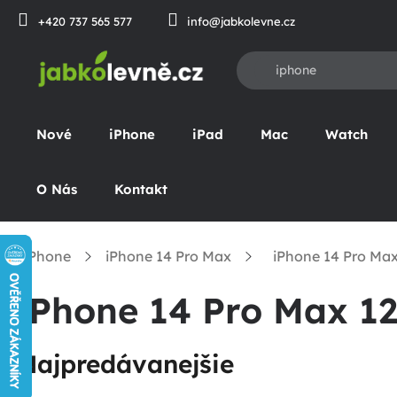
Prejsť
+420 737 565 577
info@jabkolevne.cz
na
obsah
Nové
iPhone
iPad
Mac
Watch
O Nás
Kontakt
iPhone
iPhone 14 Pro Max
iPhone 14 Pro Ma
omov
iPhone 14 Pro Max 1
Najpredávanejšie