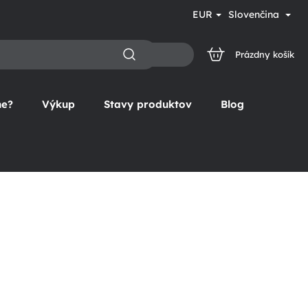
EUR
Slovenčina
Prázdny košík
NÁKUPNÝ
KOŠÍK
ne?
Výkup
Stavy produktov
Blog