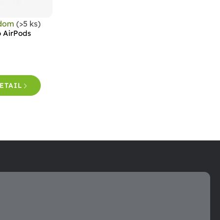
adom
(>5 ks)
 AirPods
ETAIL