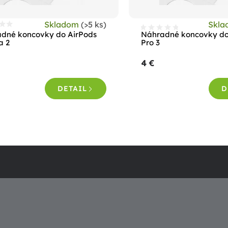
Skladom
(>5 ks)
Skl
riemerné
dné koncovky do AirPods
Náhradné koncovky do
odnotenie
a 2
Pro 3
roduktu
4 €
e
,0
DETAIL
D
viezdičiek.