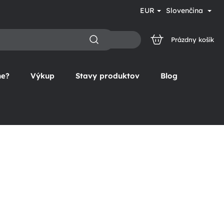
EUR
Slovenčina
Prázdny košík
NÁKUPNÝ
KOŠÍK
ne?
Výkup
Stavy produktov
Blog