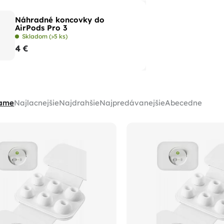
Náhradné koncovky do
AirPods Pro 3
Skladom
(>5 ks)
4 €
ame
Najlacnejšie
Najdrahšie
Najpredávanejšie
Abecedne