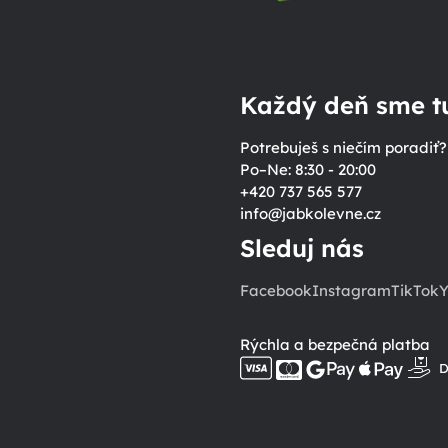
Každý deň sme tu
Potrebuješ s niečím poradiť?
Po–Ne: 8:30 - 20:00
+420 737 565 577
info
@
jabkolevne.cz
Sleduj nás
Facebook
Instagram
TikTok
Y
Rýchla a bezpečná platba