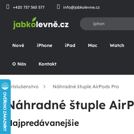
Prejsť
+420 737 565 577
info@jabkolevne.cz
na
obsah
Nové
iPhone
iPad
Mac
Watch
O Nás
Kontakt
Príslušenstvo
Náhradné štuple AirPods Pro
omov
Náhradné štuple Air
Najpredávanejšie