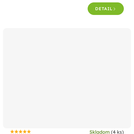
5,0
DETAIL
z
5
hviezdičiek.
Skladom
(4 ks)