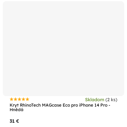
Skladom
(2 ks)
Priemerné
Kryt RhinoTech MAGcase Eco pro iPhone 14 Pro -
hodnotenie
Hnědá
produktu
31 €
je