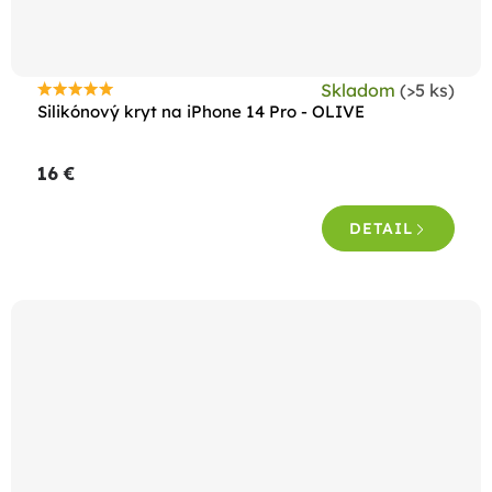
Skladom
(>5 ks)
Priemerné
Silikónový kryt na iPhone 14 Pro - OLIVE
hodnotenie
produktu
16 €
je
5,0
DETAIL
z
5
hviezdičiek.