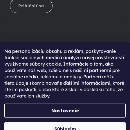
Prihlásiť sa
Na personalizáciu obsahu a reklám, poskytovanie
Ešte nemáte účet?
funkcií sociálnych médií a analýzu našej návštevnosti
využívame súbory cookie. Informácie o tom, ako
Rýchlejší nákup vďaka uloženým údajom
používate náš web, zdieľame s našimi partnermi pre
Prehľad o stave objednávky
sociálne médiá, reklamu a analýzy. Partneri môžu
tieto údaje skombinovať s ďalšími informáciami, ktoré
Kompletná história objednávok
ste im poskytli, alebo ktoré získali v dôsledku toho, že
Špeciálne akcie, novinky a zľavy pre registrovaných
používate ich služby.
REGISTROVAŤ SA
Nastavenie
Vytvoril Shoptet Premium
Súhlasím