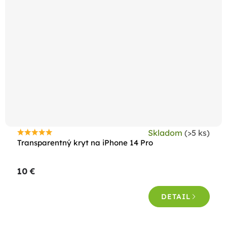
Skladom
(>5 ks)
Priemerné
Transparentný kryt na iPhone 14 Pro
hodnotenie
produktu
10 €
je
5,0
DETAIL
z
5
hviezdičiek.