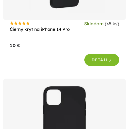
u
k
t
Skladom
(>5 ks)
o
Priemerné
Čierny kryt na iPhone 14 Pro
hodnotenie
v
produktu
10 €
je
5,0
DETAIL
z
5
hviezdičiek.