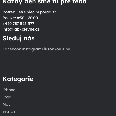
Každý deň sme tu pre teba
Potrebuješ s niečím poradiť?
Po–Ne: 8:30 - 20:00
+420 737 565 577
info
@
jabkolevne.cz
Sleduj nás
Facebook
Instagram
TikTok
YouTube
Kategorie
iPhone
iPad
Mac
Watch