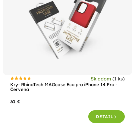
Skladom
(1 ks)
Priemerné
Kryt RhinoTech MAGcase Eco pro iPhone 14 Pro -
hodnotenie
Červená
produktu
31 €
je
5,0
DETAIL
z
5
hviezdičiek.