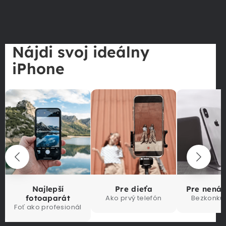
Nájdi svoj ideálny
iPhone
Najlepší
Pre dieťa
Pre nená
fotoaparát
Ako prvý telefón
Bezkonku
Foť ako profesionál