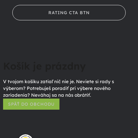
RATING CTA BTN
Košík je prázdny
V tvojom košíku zatiaľ nič nie je. Neviete si rady s
výberom? Potrebuješ poradiť pri výbere nového
zariadenia? Neváhaj sa na nás obrátiť.
SPÄŤ DO OBCHODU