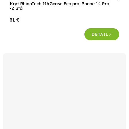
Priemerné
Kryt RhinoTech MAGcase Eco pro iPhone 14 Pro
hodnotenie
-Žlutá
produktu
31 €
je
5,0
DETAIL
z
5
hviezdičiek.