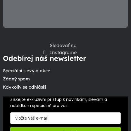
i
s
u
Sledovať na
Instagrame
Odebírej náš newsletter
Speciální slevy a akce
Žádný spam
Kdykoliv se odhlásíš
Získejte exkluzivní přístup k novinkám, slevám a 
nabídkám speciálně pro vás.