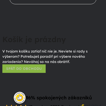
Košík je prázdny
V tvojom košíku zatiaľ nič nie je. Neviete si rady s
výberom? Potrebuješ poradiť pri výbere nového
zariadenia? Neváhaj sa na nás obrátiť.
SPÄŤ DO OBCHODU
96% spokojených zákazníků