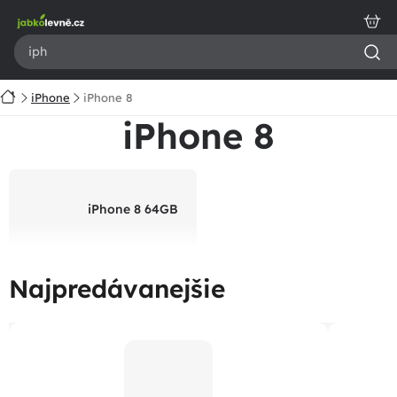
Prejsť
na
obsah
Domov
iPhone
iPhone 8
iPhone 8
iPhone 8 64GB
Najpredávanejšie