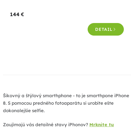
hodnotenie
produktu
144 €
je
4,7
DETAIL
z
5
hviezdičiek.
O
v
l
á
d
a
Šikovný a štýlový smarthphone - to je smarthpone iPhone
c
8. S pomocou predného fotoaparátu si urobíte ešte
i
dokonalejšie selfie.
e
p
Zaujímajú vás detailné stavy iPhonov?
Mrknite tu
r