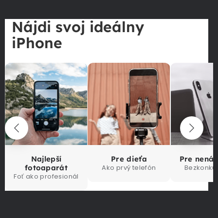
Nájdi svoj ideálny
iPhone
Najlepší
Pre dieťa
Pre nená
fotoaparát
Ako prvý telefón
Bezkonku
Foť ako profesionál