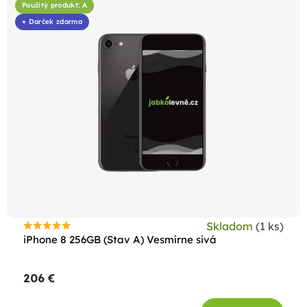
Použitý produkt: A
+ Darček zdarma
Skladom
(1 ks)
Priemerné
iPhone 8 256GB (Stav A) Vesmírne sivá
hodnotenie
produktu
206 €
je
4,8