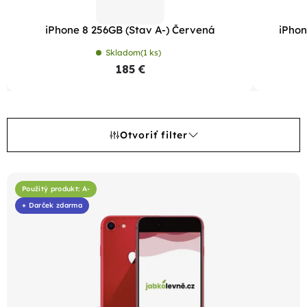
iPhone 8 256GB (Stav A-) Červená
iPhon
Skladom
(1 ks)
185 €
Otvoriť filter
V
ý
Použitý produkt: A-
+ Darček zdarma
p
i
s
p
r