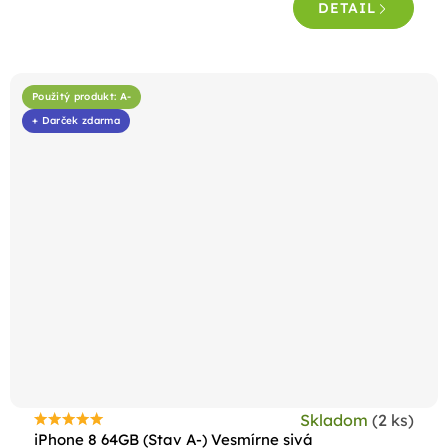
DETAIL
z
5
hviezdičiek.
Použitý produkt: A-
+ Darček zdarma
Skladom
(2 ks)
Priemerné
iPhone 8 64GB (Stav A-) Vesmírne sivá