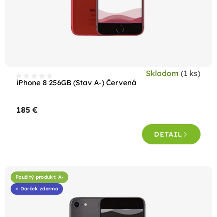
o
d
u
k
t
Skladom
(1 ks)
o
iPhone 8 256GB (Stav A-) Červená
v
185 €
DETAIL
Použitý produkt: A-
+ Darček zdarma