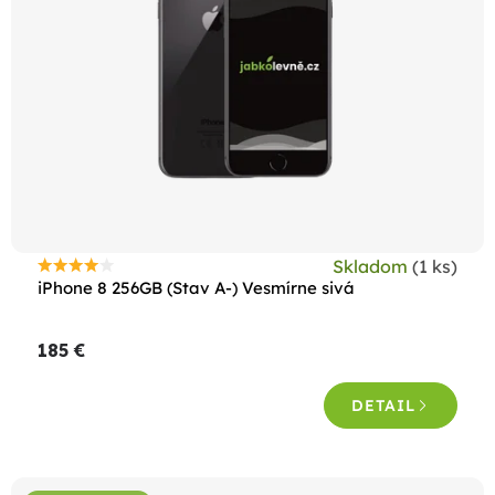
Skladom
(1 ks)
Priemerné
iPhone 8 256GB (Stav A-) Vesmírne sivá
hodnotenie
produktu
185 €
je
4,3
DETAIL
z
5
hviezdičiek.