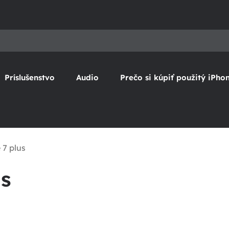
Príslušenstvo
Audio
Prečo si kúpiť použitý iPho
 7 plus
us