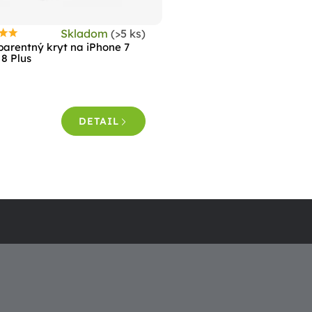
Skladom
(>5 ks)
riemerné
parentný kryt na iPhone 7
odnotenie
 8 Plus
roduktu
e
,0
DETAIL
viezdičiek.