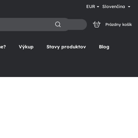
EUR
Slovenčina
Prázdny košík
NÁKUPNÝ
KOŠÍK
ne?
Výkup
Stavy produktov
Blog