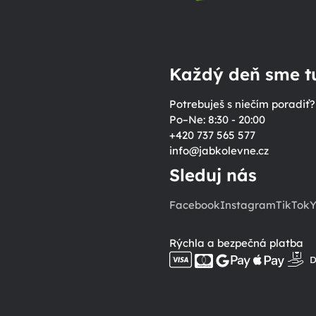
Každý deň sme tu
Potrebuješ s niečím poradiť?
Po–Ne: 8:30 - 20:00
+420 737 565 577
info
@
jabkolevne.cz
Sleduj nás
Facebook
Instagram
TikTok
Y
Rýchla a bezpečná platba