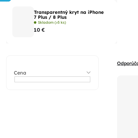
Transparentný kryt na iPhone
7 Plus / 8 Plus
Skladom
(>5 ks)
10 €
B
R
Odporúč
o
a
Cena
č
V
d
n
ý
e
ý
p
n
p
i
i
a
s
e
n
p
p
e
r