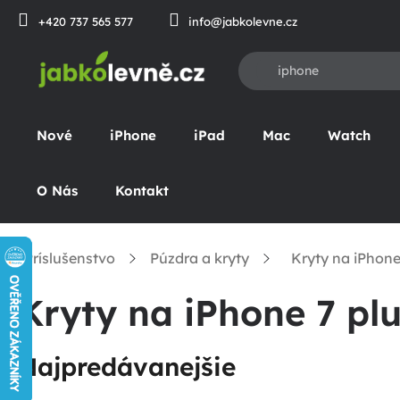
Prejsť
+420 737 565 577
info@jabkolevne.cz
na
obsah
Nové
iPhone
iPad
Mac
Watch
O Nás
Kontakt
Príslušenstvo
Púzdra a kryty
Kryty na iPhone
omov
Kryty na iPhone 7 pl
Najpredávanejšie