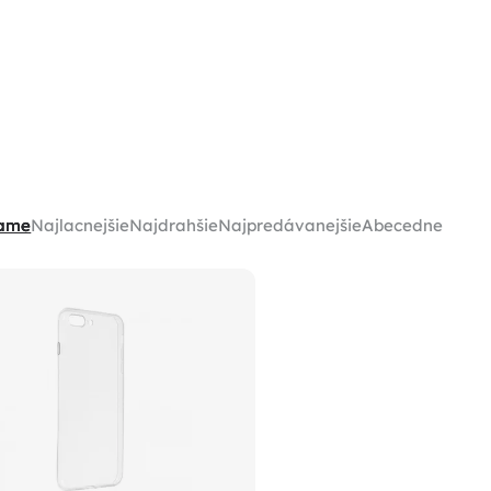
ame
Najlacnejšie
Najdrahšie
Najpredávanejšie
Abecedne