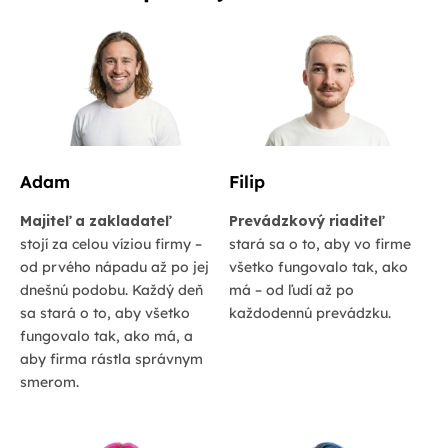
Adam
Filip
Majiteľ a zakladateľ
Prevádzkový riaditeľ
stojí za celou víziou firmy –
stará sa o to, aby vo firme
od prvého nápadu až po jej
všetko fungovalo tak, ako
dnešnú podobu. Každý deň
má – od ľudí až po
sa stará o to, aby všetko
každodennú prevádzku.
fungovalo tak, ako má, a
aby firma rástla správnym
smerom.