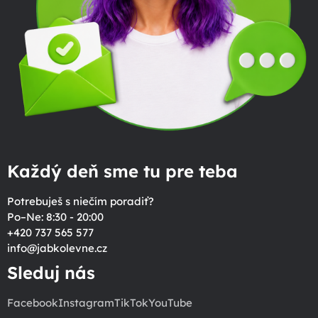
Každý deň sme tu pre teba
Potrebuješ s niečím poradiť?
Po–Ne: 8:30 - 20:00
+420 737 565 577
info
@
jabkolevne.cz
Sleduj nás
Facebook
Instagram
TikTok
YouTube