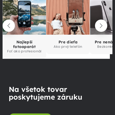
Najlepší
Pre dieťa
Pre nená
fotoaparát
Ako prvý telefón
Bezkonku
Foť ako profesionál
Na všetok tovar
poskytujeme záruku