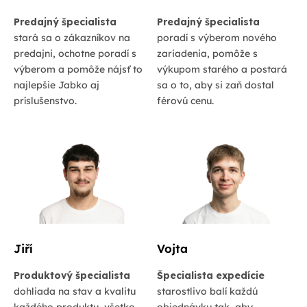
Predajný špecialista
Predajný špecialista
stará sa o zákazníkov na
poradí s výberom nového
predajni, ochotne poradí s
zariadenia, pomôže s
výberom a pomôže nájsť to
výkupom starého a postará
najlepšie Jabko aj
sa o to, aby si zaň dostal
príslušenstvo.
férovú cenu.
Jiří
Vojta
Produktový špecialista
Špecialista expedície
dohliada na stav a kvalitu
starostlivo balí každú
každého produktu, všetko
objednávku tak, aby