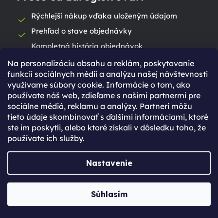
Rýchlejší nákup vďaka uloženým údajom
Prehľad o stave objednávky
Kompletná história objednávok
Špeciálne akcie, novinky a zľavy pre
Na personalizáciu obsahu a reklám, poskytovanie
registrovaných
funkcií sociálnych médií a analýzu našej návštevnosti
využívame súbory cookie. Informácie o tom, ako
Už máte vytvorený účet?
používate náš web, zdieľame s našimi partnermi pre
sociálne médiá, reklamu a analýzy. Partneri môžu
Prihláste sa
tieto údaje skombinovať s ďalšími informáciami, ktoré
ste im poskytli, alebo ktoré získali v dôsledku toho, že
Prihlásiť sa
používate ich služby.
Nastavenie
Súhlasím
Ešte nemáte účet?