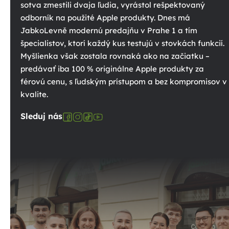
sotva zmestili dvaja ľudia, vyrástol rešpektovaný
odborník na použité Apple produkty. Dnes má
JabkoLevně modernú predajňu v Prahe 1 a tím
špecialistov, ktorí každý kus testujú v stovkách funkcií.
Myšlienka však zostala rovnaká ako na začiatku –
predávať iba 100 % originálne Apple produkty za
férovú cenu, s ľudským prístupom a bez kompromisov v
kvalite.
Sleduj nás