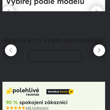
Vybírej podle modelu
Novinky zo sveta technológií
Prejsť do magazínu
90 %
spokojení zákazníci
428
hodnocení