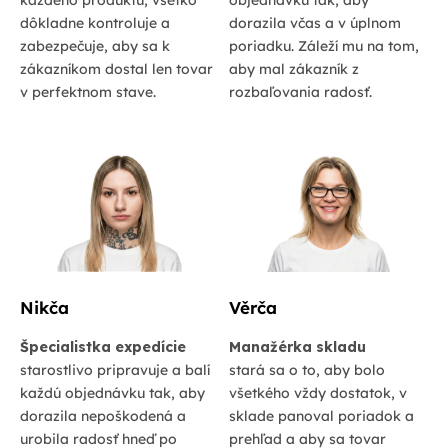
dôkladne kontroluje a
dorazila včas a v úplnom
zabezpečuje, aby sa k
poriadku. Záleží mu na tom,
zákazníkom dostal len tovar
aby mal zákazník z
v perfektnom stave.
rozbaľovania radosť.
Nikča
Věrča
Špecialistka expedície
Manažérka skladu
starostlivo pripravuje a balí
stará sa o to, aby bolo
každú objednávku tak, aby
všetkého vždy dostatok, v
dorazila nepoškodená a
sklade panoval poriadok a
urobila radosť hneď po
prehľad a aby sa tovar