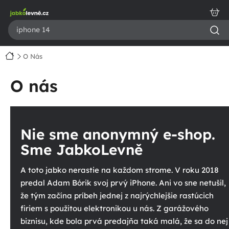
Prejsť
na
obsah
Domov
O Nás
O nás
Nie sme anonymný e-shop.
Sme JabkoLevně
A toto jabko nerastie na každom strome. V roku 2018
predal Adam Bórik svoj prvý iPhone. Ani vo sne netušil,
že tým začína príbeh jednej z najrýchlejšie rastúcich
firiem s použitou elektronikou u nás. Z garážového
biznisu, kde bola prvá predajňa taká malá, že sa do nej