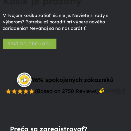
Košík je prázdny
V tvojom košíku zatiaľ nič nie je. Neviete si rady s
výberom? Potrebuješ poradiť pri výbere nového
zariadenia? Neváhaj sa na nás obrátiť.
SPÄŤ DO OBCHODU
96% spokojených zákazníků
(Based on 2750 Reviews)
Prečo sa zaregistrovať?