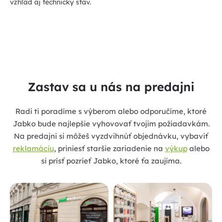
vzhľad aj technický stav.
Zastav sa u nás na predajni
Radi ti poradíme s výberom alebo odporučíme, ktoré
Jabko bude najlepšie vyhovovať tvojim požiadavkám.
Na predajni si môžeš vyzdvihnúť objednávku, vybaviť
reklamáciu
, priniesť staršie zariadenie na
výkup
alebo
si prísť pozrieť Jabko, ktoré ťa zaujíma.