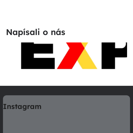
Napísali o nás
Z
á
Instagram
p
ä
t