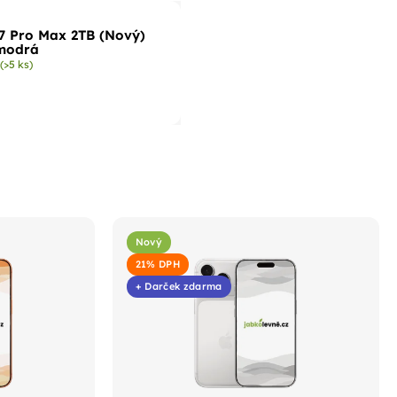
7 Pro Max 2TB (Nový)
modrá
m
(>5 ks)
Nový
21% DPH
+ Darček zdarma