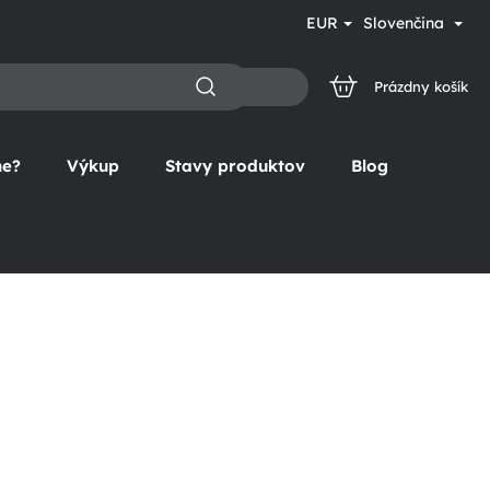
EUR
Slovenčina
Prázdny košík
NÁKUPNÝ
KOŠÍK
ne?
Výkup
Stavy produktov
Blog