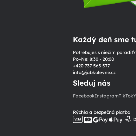
Každý deň sme tu
Potrebuješ s niečím poradiť?
Po–Ne: 8:30 - 20:00
+420 737 565 577
info
@
jabkolevne.cz
Sleduj nás
Facebook
Instagram
TikTok
Y
Rýchla a bezpečná platba