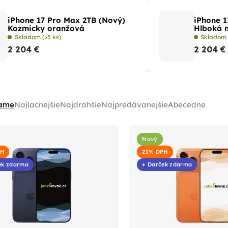
iPhone 17 Pro Max 2TB (Nový)
iPhone 1
Kozmicky oranžová
Hlboká 
Skladom
(>5 ks)
Sklado
2 204 €
2 204 €
ame
Najlacnejšie
Najdrahšie
Najpredávanejšie
Abecedne
Nový
PH
21% DPH
ek zdarma
+ Darček zdarma