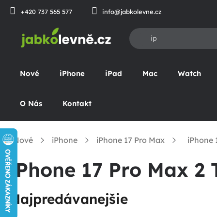
Prejsť
+420 737 565 577
info@jabkolevne.cz
na
obsah
Nové
iPhone
iPad
Mac
Watch
O Nás
Kontakt
Nové
iPhone
iPhone 17 Pro Max
iPhone 
omov
iPhone 17 Pro Max 2 
Najpredávanejšie