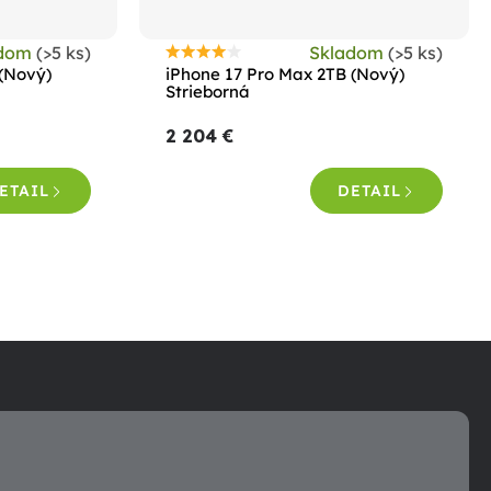
adom
(>5 ks)
Skladom
(>5 ks)
Priemerné
 (Nový)
iPhone 17 Pro Max 2TB (Nový)
hodnotenie
Strieborná
produktu
2 204 €
je
4,3
ETAIL
DETAIL
z
5
hviezdičiek.