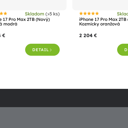
Skladom
(>5 ks)
Skl
riemerné
Priemerné
e 17 Pro Max 2TB (Nový)
iPhone 17 Pro Max 2TB
odnotenie
hodnotenie
á modrá
Kozmicky oranžová
roduktu
produktu
4 €
2 204 €
e
je
,8
5,0
DETAIL
D
z
5
viezdičiek.
hviezdičiek.