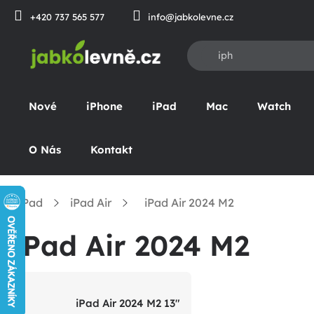
Prejsť
+420 737 565 577
info@jabkolevne.cz
na
obsah
Nové
iPhone
iPad
Mac
Watch
O Nás
Kontakt
iPad
iPad Air
iPad Air 2024 M2
omov
iPad Air 2024 M2
iPad Air 2024 M2 13"