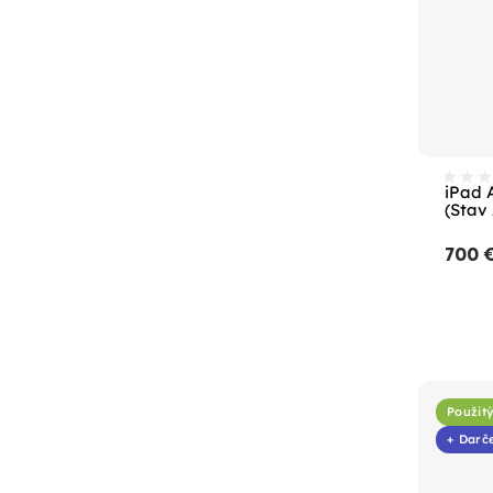
iPad 
(Stav
700 
Použitý
+ Darč