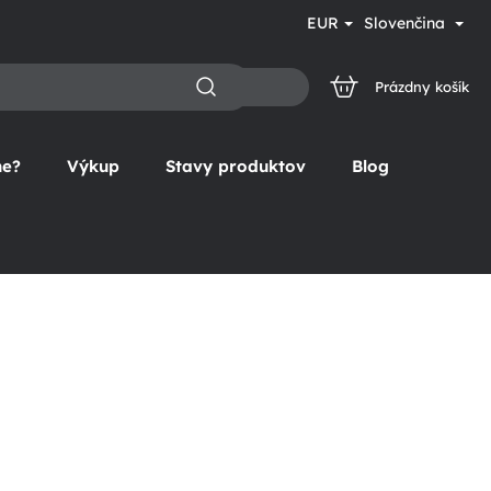
EUR
Slovenčina
Prázdny košík
NÁKUPNÝ
KOŠÍK
ne?
Výkup
Stavy produktov
Blog