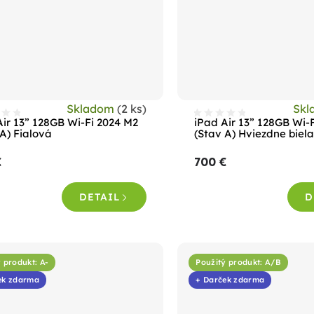
Skladom
(2 ks)
Sk
Air 13” 128GB Wi-Fi 2024 M2
iPad Air 13” 128GB Wi-
 A) Fialová
(Stav A) Hviezdne biel
€
700 €
DETAIL
D
 produkt: A-
Použitý produkt: A/B
ek zdarma
+ Darček zdarma