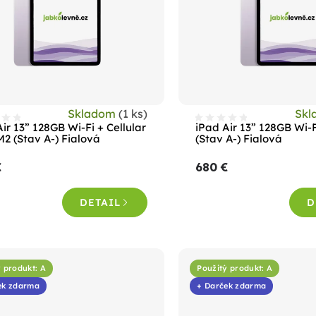
Skladom
(1 ks)
Sk
ir 13” 128GB Wi-Fi + Cellular
iPad Air 13” 128GB Wi-
M2 (Stav A-) Fialová
(Stav A-) Fialová
€
680 €
DETAIL
D
 produkt: A
Použitý produkt: A
ek zdarma
+ Darček zdarma