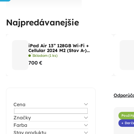
Najpredávanejšie
iPad Air 13” 128GB Wi-Fi +
Cellular 2024 M2 (Stav A-)
Fialová
Skladom
(1 ks)
700 €
B
R
Odporúč
o
a
Cena
V
č
d
ý
n
Použitý
Značky
e
p
+ Darč
Farba
ý
n
i
Stav produktu