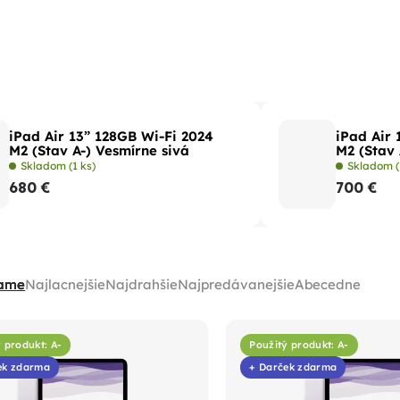
iPad Air 13” 128GB Wi-Fi 2024
iPad Air 
M2 (Stav A-) Vesmírne sivá
M2 (Stav
Skladom
(1 ks)
Skladom
680 €
700 €
ame
Najlacnejšie
Najdrahšie
Najpredávanejšie
Abecedne
 produkt: A-
Použitý produkt: A-
ek zdarma
+ Darček zdarma