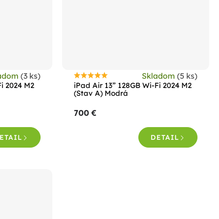
ladom
(3 ks)
Skladom
(5 ks)
Priemerné
Fi 2024 M2
iPad Air 13” 128GB Wi-Fi 2024 M2
hodnotenie
a
(Stav A) Modrá
produktu
700 €
je
4,6
ETAIL
DETAIL
z
5
hviezdičiek.