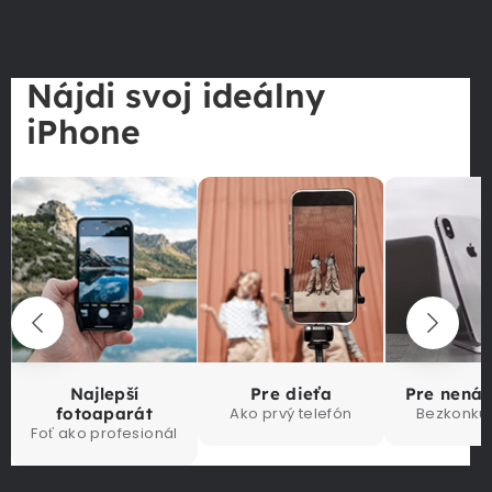
Nájdi svoj ideálny
iPhone
Najlepší
Pre dieťa
Pre nená
fotoaparát
Ako prvý telefón
Bezkonku
Foť ako profesionál