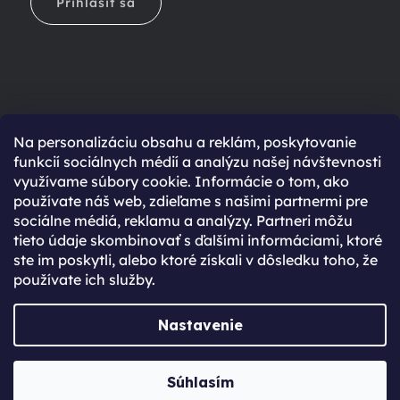
Prihlásiť sa
Na personalizáciu obsahu a reklám, poskytovanie
Ešte nemáte účet?
funkcií sociálnych médií a analýzu našej návštevnosti
využívame súbory cookie. Informácie o tom, ako
Rýchlejší nákup vďaka uloženým údajom
používate náš web, zdieľame s našimi partnermi pre
Prehľad o stave objednávky
sociálne médiá, reklamu a analýzy. Partneri môžu
tieto údaje skombinovať s ďalšími informáciami, ktoré
Kompletná história objednávok
ste im poskytli, alebo ktoré získali v dôsledku toho, že
Špeciálne akcie, novinky a zľavy pre registrovaných
používate ich služby.
REGISTROVAŤ SA
Nastavenie
Vytvoril Shoptet Premium
Súhlasím
Copyright 2026
JabkoLevně.sk
. Všetky práva vyhradené.