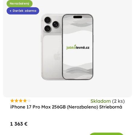
Nerozbalený
+ Darček zdarma
Skladom
(2 ks)
Priemerné
iPhone 17 Pro Max 256GB (Nerozbaleno) Strieborná
hodnotenie
produktu
1 363 €
je
4,4