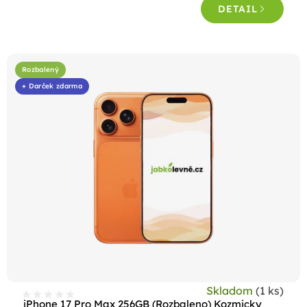
DETAIL
z
5
hviezdičiek.
Rozbalený
+ Darček zdarma
Skladom
(1 ks)
iPhone 17 Pro Max 256GB (Rozbaleno) Kozmicky