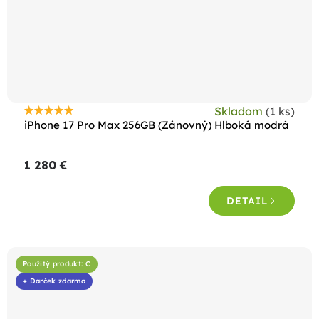
Skladom
(1 ks)
Priemerné
iPhone 17 Pro Max 256GB (Zánovný) Hlboká modrá
hodnotenie
produktu
1 280 €
je
4,6
DETAIL
z
5
hviezdičiek.
Použitý produkt: C
+ Darček zdarma