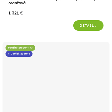
oranžová
1 321 €
DETAIL
Použitý produkt: A-
+ Darček zdarma