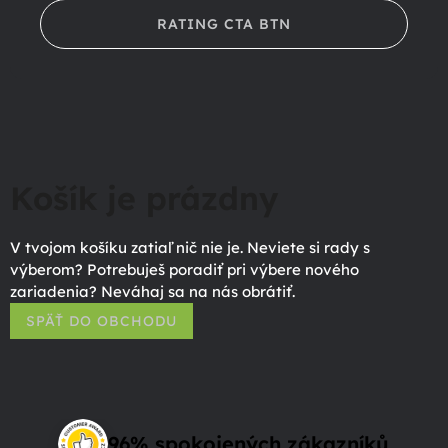
RATING CTA BTN
Košík je prázdny
V tvojom košíku zatiaľ nič nie je. Neviete si rady s
výberom? Potrebuješ poradiť pri výbere nového
zariadenia? Neváhaj sa na nás obrátiť.
SPÄŤ DO OBCHODU
96% spokojených zákazníků