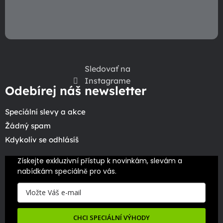
s
u
Sledovať na
Instagrame
Odebírej náš newsletter
Speciální slevy a akce
Žádný spam
Kdykoliv se odhlásíš
Získejte exkluzivní přístup k novinkám, slevám a 
nabídkám speciálně pro vás.
CHCI SPECIÁLNÍ VÝHODY