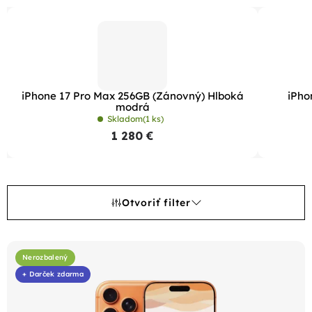
iPhone 17 Pro Max 256GB (Zánovný) Hlboká
iPho
modrá
Skladom
(1 ks)
1 280 €
Otvoriť filter
V
ý
Nerozbalený
+ Darček zdarma
p
i