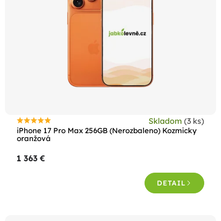
s
p
r
o
d
u
k
t
Skladom
(3 ks)
o
Priemerné
iPhone 17 Pro Max 256GB (Nerozbaleno) Kozmicky
hodnotenie
oranžová
v
produktu
1 363 €
je
4,7
DETAIL
z
5
hviezdičiek.