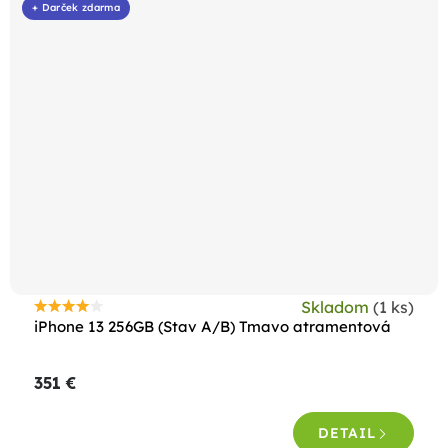
+ Darček zdarma
Skladom
(1 ks)
Priemerné
iPhone 13 256GB (Stav A/B) Tmavo atramentová
hodnotenie
produktu
351 €
je
4,4
DETAIL
z