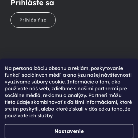
Prihláste sa
Prihlásiť sa
Na personalizáciu obsahu a reklám, poskytovanie
Ešte nemáte účet?
funkcií sociálnych médií a analýzu našej návštevnosti
využívame súbory cookie. Informácie o tom, ako
Rýchlejší nákup vďaka uloženým údajom
používate náš web, zdieľame s našimi partnermi pre
Prehľad o stave objednávky
sociálne médiá, reklamu a analýzy. Partneri môžu
tieto údaje skombinovať s ďalšími informáciami, ktoré
Kompletná história objednávok
ste im poskytli, alebo ktoré získali v dôsledku toho, že
Špeciálne akcie, novinky a zľavy pre registrovaných
používate ich služby.
REGISTROVAŤ SA
Nastavenie