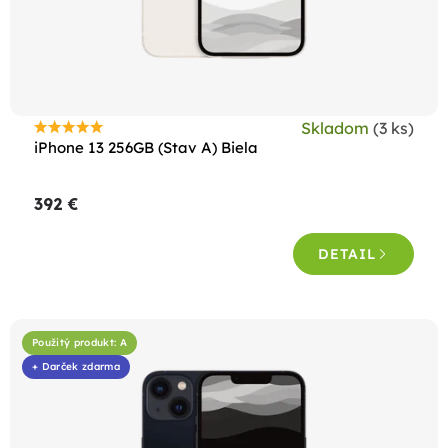
Skladom
(3 ks)
Priemerné
iPhone 13 256GB (Stav A) Biela
hodnotenie
produktu
392 €
je
4,5
DETAIL
z
5
hviezdičiek.
Použitý produkt: A
+ Darček zdarma