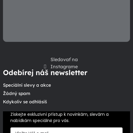
ý
p
i
s
u
Sledovať na
Instagrame
Odebírej náš newsletter
Speciální slevy a akce
Žádný spam
Kdykoliv se odhlásíš
Získejte exkluzivní přístup k novinkám, slevám a 
nabídkám speciálně pro vás.