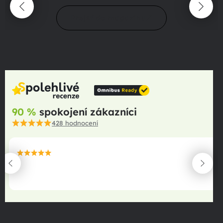
Prejsť do magazínu
90 %
spokojení zákazníci
428
hodnocení
maximální spokojenost
22.06.2025