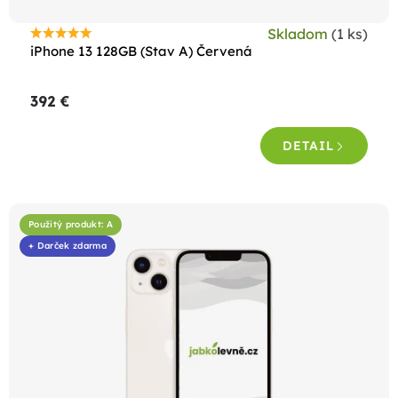
t
Skladom
(1 ks)
o
Priemerné
iPhone 13 128GB (Stav A) Červená
hodnotenie
v
produktu
392 €
je
4,6
DETAIL
z
5
hviezdičiek.
Použitý produkt: A
+ Darček zdarma