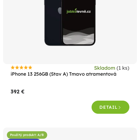
Skladom
(1 ks)
Priemerné
iPhone 13 256GB (Stav A) Tmavo atramentová
hodnotenie
produktu
392 €
je
4,5
DETAIL
z
5
hviezdičiek.
Použitý produkt: A/B