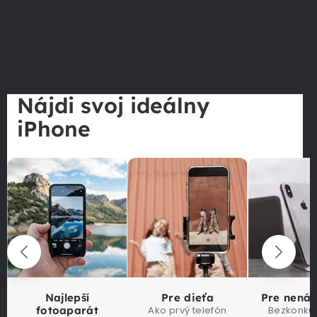
Nájdi svoj ideálny
iPhone
Najlepší
Pre dieťa
Pre nená
fotoaparát
Ako prvý telefón
Bezkonku