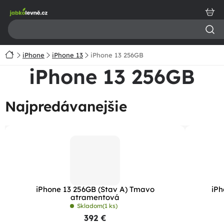
Prejsť
na
obsah
Domov
iPhone
iPhone 13
iPhone 13 256GB
iPhone 13 256GB
Najpredávanejšie
iPhone 13 256GB (Stav A) Tmavo
iPh
atramentová
Skladom
(1 ks)
392 €