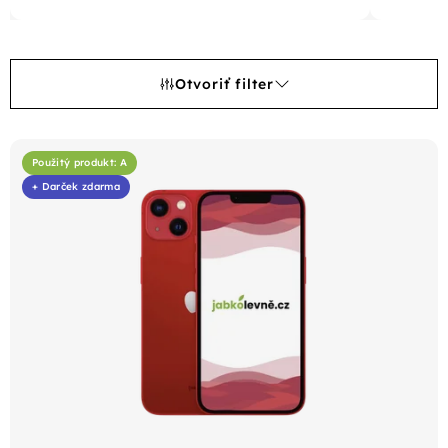
Otvoriť filter
V
ý
Použitý produkt: A
+ Darček zdarma
p
i
s
p
r
o
d
u
k