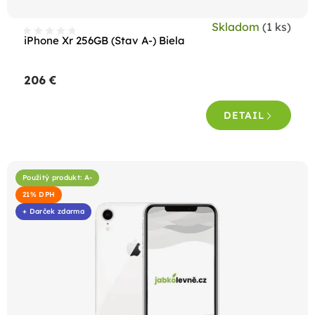
t
Skladom
(1 ks)
o
iPhone Xr 256GB (Stav A-) Biela
v
206 €
DETAIL
Použitý produkt: A-
21% DPH
+ Darček zdarma