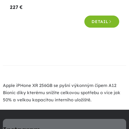
227 €
DETAIL
O
v
l
á
d
a
Apple iPHone XR 256GB se pyšní výkonným čipem A12
c
Bionic díky kterému snížíte celkovou spotřebu o více jak
i
50% a velkou kapacitou interního uložiště.
e
p
Z
r
á
v