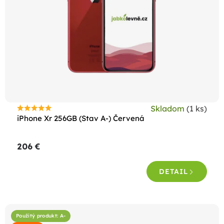
Skladom
(1 ks)
Priemerné
iPhone Xr 256GB (Stav A-) Červená
hodnotenie
produktu
206 €
je
5,0
DETAIL
z
5
hviezdičiek.
Použitý produkt: A-