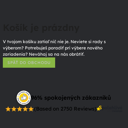
Košík je prázdny
V tvojom košíku zatiaľ nič nie je. Neviete si rady s
výberom? Potrebuješ poradiť pri výbere nového
zariadenia? Neváhaj sa na nás obrátiť.
SPÄŤ DO OBCHODU
96% spokojených zákazníků
(Based on 2750 Reviews)