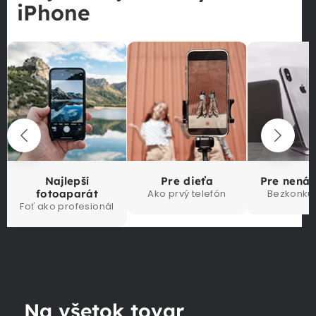
iPhone
Najlepší
Pre dieťa
Pre nená
fotoaparát
Ako prvý telefón
Bezkonku
Foť ako profesionál
Na všetok tovar