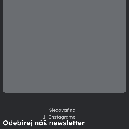
e
s
u
Sledovať na
Instagrame
Odebírej náš newsletter