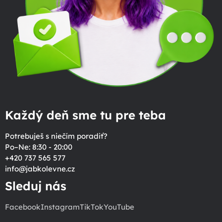
Každý deň sme tu pre teba
Potrebuješ s niečím poradiť?
Po–Ne: 8:30 - 20:00
+420 737 565 577
info
@
jabkolevne.cz
Sleduj nás
Facebook
Instagram
TikTok
YouTube