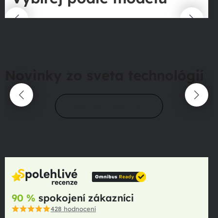
Novinky zo sveta technológií
Prejsť do magazínu
90 %
spokojení zákazníci
428
hodnocení