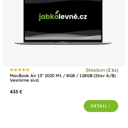
s
p
r
o
d
u
k
t
Skladom
(2 ks)
o
Priemerné
MacBook Air 13" 2020 M1 / 8GB / 128GB (Stav A/B)
hodnotenie
Vesmírne sivá
v
produktu
433 €
je
4,5
DETAIL
z
5
hviezdičiek.