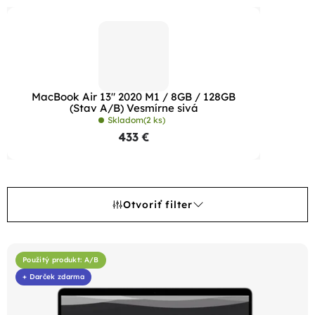
MacBook Air 13" 2020 M1 / 8GB / 128GB
(Stav A/B) Vesmírne sivá
Skladom
(2 ks)
433 €
Otvoriť filter
V
ý
Použitý produkt: A/B
+ Darček zdarma
p
i