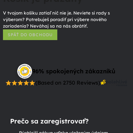
V tvojom košíku zatiaľ nič nie je. Neviete si rady s
výberom? Potrebuješ poradiť pri výbere nového
zariadenia? Neváhaj sa na nás obrátiť.
SPÄŤ DO OBCHODU
96% spokojených zákazníků
(Based on 2750 Reviews)
Prečo sa zaregistrovať?
Rýchlejší nákup vďaka uloženým údajom