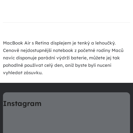
O
v
l
á
d
a
MacBook Air s Retina displejem je tenký a lehoučký.
c
Cenově nejdostupnější notebook z početné rodiny Maců
i
navíc disponuje parádní výdrží baterie, můžete jej tak
e
pohodlně používat celý den, aniž byste byli nuceni
p
vyhledat zásuvku.
r
v
Z
k
á
y
Instagram
p
v
ä
ý
t
p
i
i