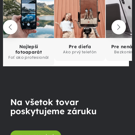
Najlepší
Pre dieťa
Pre nená
fotoaparát
Ako prvý telefón
Bezkonku
Foť ako profesionál
Na všetok tovar
poskytujeme záruku