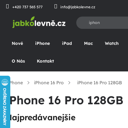
Prejsť
+420 737 565 577
info@jabkolevne.cz
na
obsah
Nové
iPhone
iPad
Mac
Watch
O Nás
Kontakt
iPhone
iPhone 16 Pro
iPhone 16 Pro 128GB
omov
iPhone 16 Pro 128GB
Najpredávanejšie