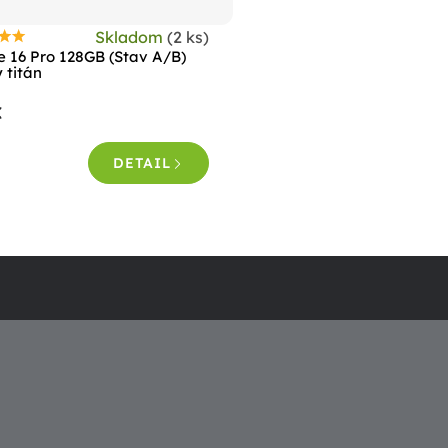
Skladom
(2 ks)
riemerné
e 16 Pro 128GB (Stav A/B)
odnotenie
 titán
roduktu
€
e
,7
DETAIL
viezdičiek.