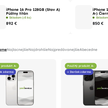
iPhone 16 Pro 128GB (Stav A)
iPhone 
Púštny titán
A-) Čier
Skladom
(>5 ks)
Sklado
892 €
850 €
ame
Najlacnejšie
Najdrahšie
Najpredávanejšie
Abecedne
 produkt: A-
Použitý produkt: A-
ek zdarma
+ Darček zdarma