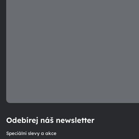
e
e
p
r
v
k
y
v
ý
p
i
s
u
Odebírej náš newsletter
Speciální slevy a akce