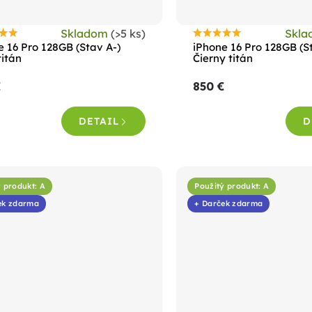
Skladom
(>5 ks)
Skl
riemerné
Priemerné
e 16 Pro 128GB (Stav A-)
iPhone 16 Pro 128GB (S
odnotenie
hodnotenie
titán
Čierny titán
roduktu
produktu
€
850 €
e
je
,0
4,6
DETAIL
D
z
5
viezdičiek.
hviezdičiek.
 produkt: A
Použitý produkt: A
ek zdarma
+ Darček zdarma