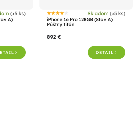
adom
(>5 ks)
Skladom
(>5 ks)
Priemerné
tav A)
iPhone 16 Pro 128GB (Stav A)
hodnotenie
Púštny titán
produktu
892 €
je
4,4
ETAIL
DETAIL
z
5
hviezdičiek.