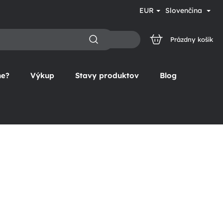
EUR
Slovenčina
Prázdny košík
NÁKUPNÝ
KOŠÍK
ne?
Výkup
Stavy produktov
Blog