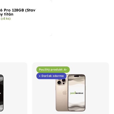
16 Pro 128GB (Stav
ny titán
m
(>5 ks)
Použitý produkt: A-
+ Darček zdarma