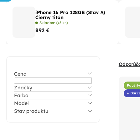
iPhone 16 Pro 128GB (Stav A)
Čierny titán
Skladom
(>5 ks)
892 €
B
R
Odporúč
o
a
Cena
V
č
d
ý
n
Použitý
Značky
e
p
+ Darč
Farba
ý
n
i
Model
p
i
Stav produktu
s
a
e
p
n
p
r
e