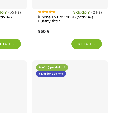
adom
(>5 ks)
Skladom
(2 ks)
Priemerné
tav A-)
iPhone 16 Pro 128GB (Stav A-)
hodnotenie
Púštny titán
produktu
850 €
je
4,6
ETAIL
DETAIL
z
5
hviezdičiek.
Použitý produkt: A
+ Darček zdarma