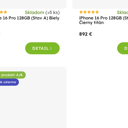
Skladom
(>5 ks)
Skl
riemerné
Priemerné
e 16 Pro 128GB (Stav A) Biely
iPhone 16 Pro 128GB (S
odnotenie
hodnotenie
Čierny titán
roduktu
produktu
€
892 €
e
je
,5
4,6
DETAIL
D
z
5
viezdičiek.
hviezdičiek.
ý produkt: A/B
ek zdarma