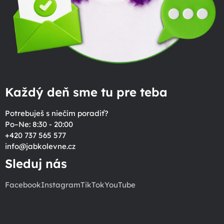
Každý deň sme tu pre teba
Potrebuješ s niečím poradiť?
Po–Ne: 8:30 - 20:00
+420 737 565 577
info
@
jabkolevne.cz
Sleduj nás
Facebook
Instagram
TikTok
YouTube