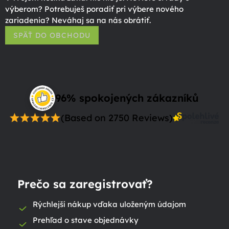
výberom? Potrebuješ poradiť pri výbere nového
zariadenia? Neváhaj sa na nás obrátiť.
SPÄŤ DO OBCHODU
96% spokojených zákazníků
(Based on 2750 Reviews)
Prečo sa zaregistrovať?
Rýchlejší nákup vďaka uloženým údajom
Prehľad o stave objednávky