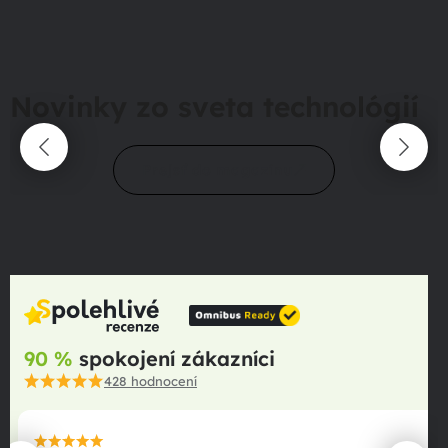
Novinky zo sveta technológií
Prejsť do magazínu
90 %
spokojení zákazníci
428
hodnocení