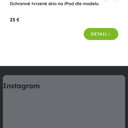
Ochranné tvrzené sklo na iPad dle modelu
25 €
DETAIL
O
v
Z
l
á
á
Instagram
p
d
a
ä
c
t
i
i
e
e
p