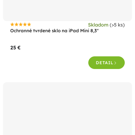
Skladom
(>5 ks)
Priemerné
Ochranné tvrdené sklo na iPad Mini 8,3"
hodnotenie
produktu
25 €
je
5,0
DETAIL
z
5
hviezdičiek.