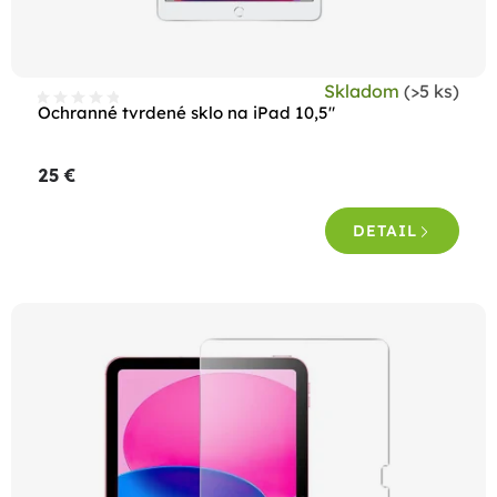
u
k
t
Skladom
(>5 ks)
o
Ochranné tvrdené sklo na iPad 10,5"
v
25 €
DETAIL