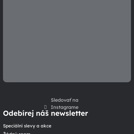
r
v
k
y
v
ý
p
i
s
u
Sledovať na
Instagrame
Odebírej náš newsletter
Speciální slevy a akce