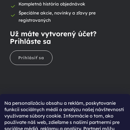
Kompletná história objednávok
Špeciálne akcie, novinky a zľavy pre
registrovaných
Už máte vytvorený účet?
Prihláste sa
Prihlásiť sa
Na personalizáciu obsahu a reklám, poskytovanie
Ešte nemáte účet?
funkcií sociálnych médií a analýzu našej návštevnosti
využívame súbory cookie. Informácie o tom, ako
Rýchlejší nákup vďaka uloženým údajom
používate náš web, zdieľame s našimi partnermi pre
Prehľad o stave objednávky
sociálne médiá, reklamu a analýzy. Partneri môžu