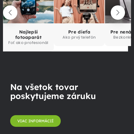
Najlepší
Pre dieťa
Pre nená
fotoaparát
Ako prvý telefón
Bezkonku
Foť ako profesionál
Na všetok tovar
poskytujeme záruku
VIAC INFORMÁCIÍ