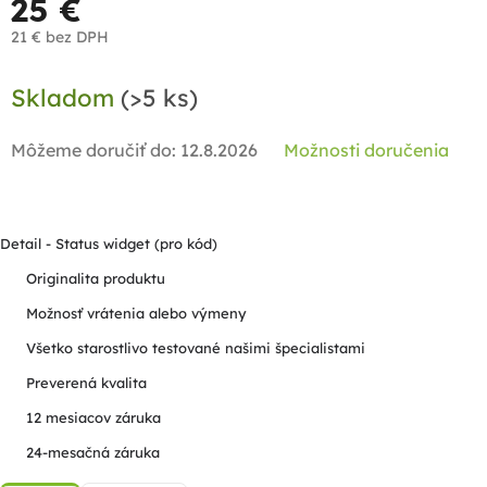
25 €
21 € bez DPH
Jednotková
Skladom
(>5 ks)
cena:
Môžeme doručiť do:
12.8.2026
Možnosti doručenia
Detail - Status widget (pro kód)
Originalita produktu
Možnosť vrátenia alebo výmeny
Všetko starostlivo testované našimi špecialistami
Preverená kvalita
12 mesiacov záruka
24-mesačná záruka