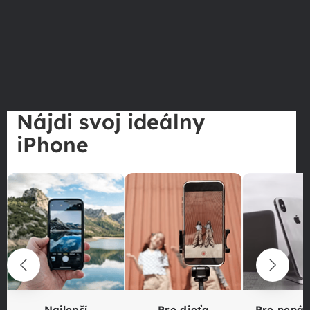
Nájdi svoj ideálny
iPhone
Najlepší
Pre dieťa
Pre nená