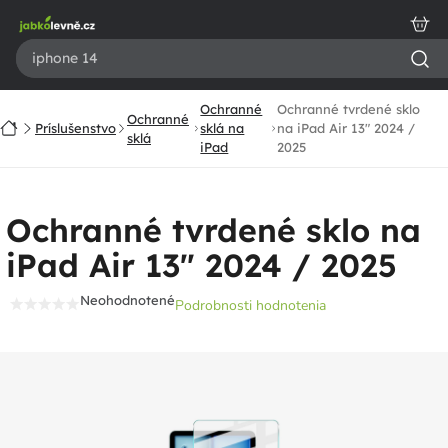
Prejsť
na
obsah
Ochranné
Ochranné tvrdené sklo
Ochranné
Domov
Príslušenstvo
sklá na
na iPad Air 13" 2024 /
sklá
iPad
2025
Ochranné tvrdené sklo na
iPad Air 13" 2024 / 2025
Neohodnotené
Podrobnosti hodnotenia
Priemerné
hodnotenie
produktu
je
0,0
z