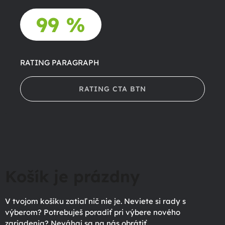
99 %
RATING PARAGRAPH
RATING CTA BTN
Košík je prázdny
V tvojom košíku zatiaľ nič nie je. Neviete si rady s
výberom? Potrebuješ poradiť pri výbere nového
zariadenia? Neváhaj sa na nás obrátiť.