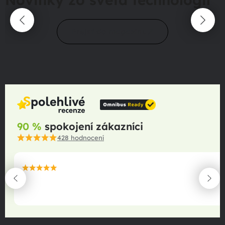
Prejsť do magazínu
90 %
spokojení zákazníci
428
hodnocení
maximální spokojenost
22.06.2025