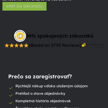
SPÄŤ DO OBCHODU
96% spokojených zákazníků
(Based on 2750 Reviews)
Prečo sa zaregistrovať?
Rýchlejší nákup vďaka uloženým údajom
Prehľad o stave objednávky
Kompletná história objednávok