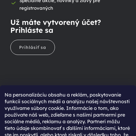
Špeciálne akcie, novinky a zľavy pre
registrovaných
Už máte vytvorený účet?
Prihláste sa
Prihlásiť sa
Na personalizáciu obsahu a reklám, poskytovanie
Ešte nemáte účet?
funkcií sociálnych médií a analýzu našej návštevnosti
využívame súbory cookie. Informácie o tom, ako
Rýchlejší nákup vďaka uloženým údajom
používate náš web, zdieľame s našimi partnermi pre
Prehľad o stave objednávky
sociálne médiá, reklamu a analýzy. Partneri môžu
tieto údaje skombinovať s ďalšími informáciami, ktoré
Kompletná história objednávok
ste im poskytli, alebo ktoré získali v dôsledku toho, že