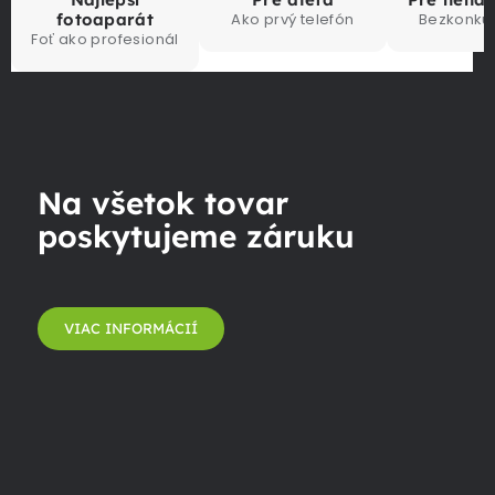
fotoaparát
Ako prvý telefón
Bezkonku
Foť ako profesionál
Na všetok tovar
poskytujeme záruku
VIAC INFORMÁCIÍ