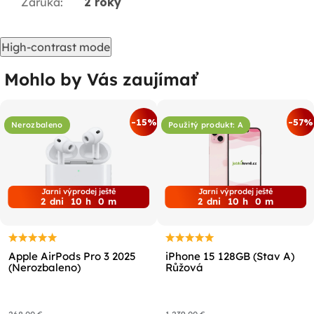
Záruka
:
2 roky
High-contrast mode
Mohlo by Vás zaujímať
-15%
-57%
Nerozbaleno
Použitý produkt: A
Jarní výprodej ještě
Jarní výprodej ještě
2
dni
10
h
0
m
2
dni
10
h
0
m
Apple AirPods Pro 3 2025
iPhone 15 128GB (Stav A)
(Nerozbaleno)
Růžová