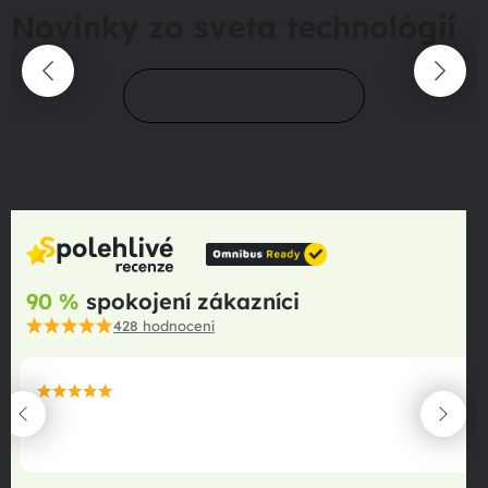
Novinky zo sveta technológií
Prejsť do magazínu
90 %
spokojení zákazníci
428
hodnocení
maximální spokojenost
22.06.2025