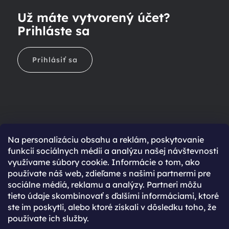
Už máte vytvorený účet?
Prihláste sa
Prihlásiť sa
Na personalizáciu obsahu a reklám, poskytovanie
Ešte nemáte účet?
funkcií sociálnych médií a analýzu našej návštevnosti
využívame súbory cookie. Informácie o tom, ako
Rýchlejší nákup vďaka uloženým údajom
používate náš web, zdieľame s našimi partnermi pre
Prehľad o stave objednávky
sociálne médiá, reklamu a analýzy. Partneri môžu
tieto údaje skombinovať s ďalšími informáciami, ktoré
Kompletná história objednávok
ste im poskytli, alebo ktoré získali v dôsledku toho, že
Špeciálne akcie, novinky a zľavy pre registrovaných
používate ich služby.