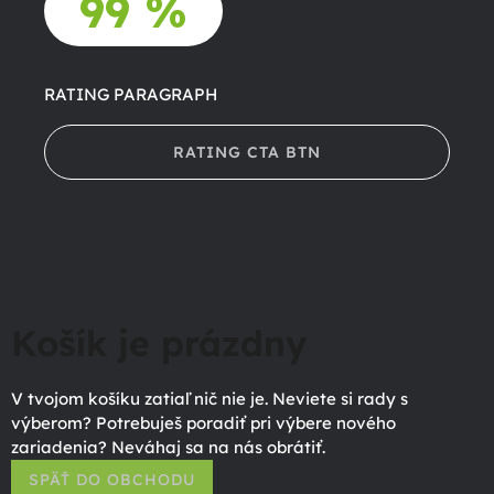
99 %
RATING PARAGRAPH
RATING CTA BTN
Košík je prázdny
V tvojom košíku zatiaľ nič nie je. Neviete si rady s
výberom? Potrebuješ poradiť pri výbere nového
zariadenia? Neváhaj sa na nás obrátiť.
SPÄŤ DO OBCHODU