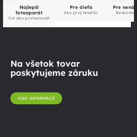
Najlepší
Pre dieťa
Pre nená
fotoaparát
Ako prvý telefón
Bezkonku
Foť ako profesionál
Na všetok tovar
poskytujeme záruku
VIAC INFORMÁCIÍ