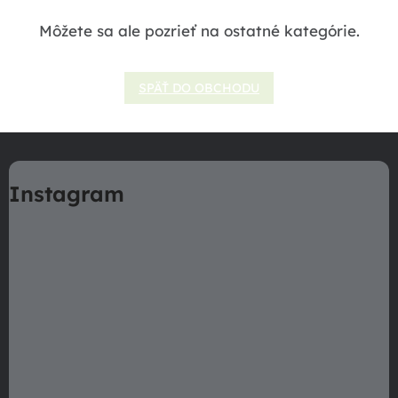
Môžete sa ale pozrieť na ostatné kategórie.
SPÄŤ DO OBCHODU
Z
á
Instagram
p
ä
t
i
e