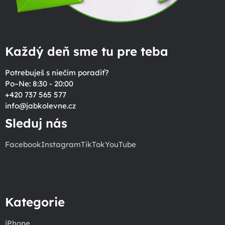
Každý deň sme tu pre teba
Potrebuješ s niečím poradiť?
Po–Ne: 8:30 - 20:00
+420 737 565 577
info
@
jabkolevne.cz
Sleduj nás
Facebook
Instagram
TikTok
YouTube
Kategorie
iPhone