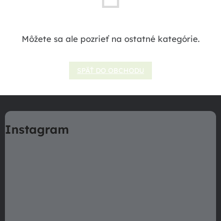
Môžete sa ale pozrieť na ostatné kategórie.
SPÄŤ DO OBCHODU
Z
á
Instagram
p
ä
t
i
e