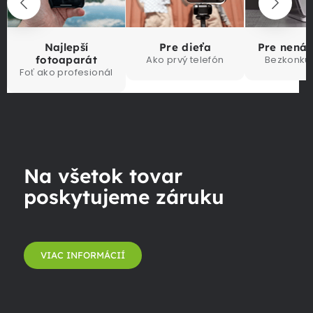
Najlepší
Pre dieťa
Pre nená
fotoaparát
Ako prvý telefón
Bezkonku
Foť ako profesionál
Na všetok tovar
poskytujeme záruku
VIAC INFORMÁCIÍ