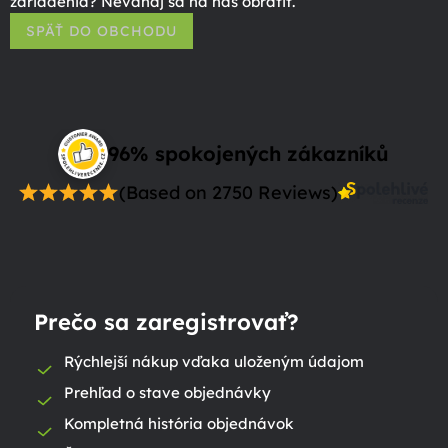
zariadenia? Neváhaj sa na nás obrátiť.
SPÄŤ DO OBCHODU
96% spokojených zákazníků
(Based on 2750 Reviews)
Prečo sa zaregistrovať?
Rýchlejší nákup vďaka uloženým údajom
Prehľad o stave objednávky
Kompletná história objednávok