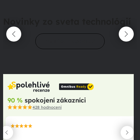
Novinky zo sveta technológií
Prejsť do magazínu
90 %
spokojení zákazníci
428
hodnocení
maximální spokojenost
22.06.2025