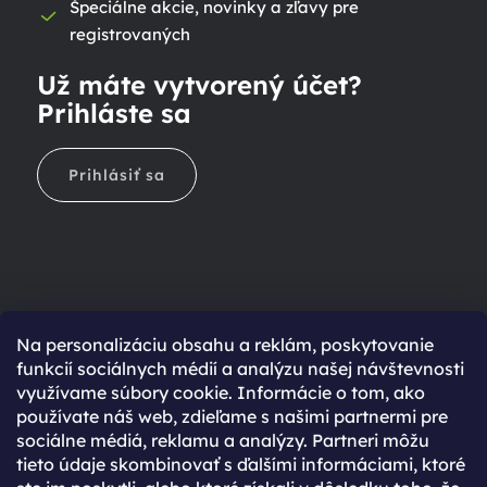
Špeciálne akcie, novinky a zľavy pre
registrovaných
Už máte vytvorený účet?
Prihláste sa
Prihlásiť sa
Na personalizáciu obsahu a reklám, poskytovanie
Ešte nemáte účet?
funkcií sociálnych médií a analýzu našej návštevnosti
využívame súbory cookie. Informácie o tom, ako
Rýchlejší nákup vďaka uloženým údajom
používate náš web, zdieľame s našimi partnermi pre
Prehľad o stave objednávky
sociálne médiá, reklamu a analýzy. Partneri môžu
tieto údaje skombinovať s ďalšími informáciami, ktoré
Kompletná história objednávok