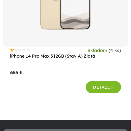
Skladom
(4 ks)
Priemerné
iPhone 14 Pro Max 512GB (Stav A) Zlatá
hodnotenie
produktu
655 €
je
1,0
DETAIL
z
5
hviezdičiek.
O
v
Z
l