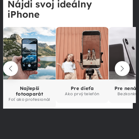
Nájdi svoj ideálny
iPhone
Najlepší
Pre dieťa
Pre nená
fotoaparát
Ako prvý telefón
Bezkonku
Foť ako profesionál