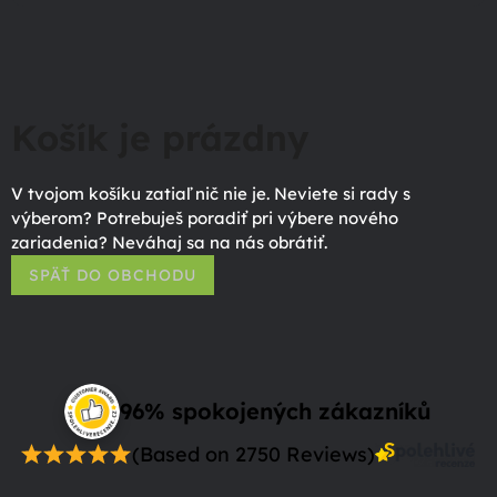
Košík je prázdny
V tvojom košíku zatiaľ nič nie je. Neviete si rady s
výberom? Potrebuješ poradiť pri výbere nového
zariadenia? Neváhaj sa na nás obrátiť.
SPÄŤ DO OBCHODU
96% spokojených zákazníků
(Based on 2750 Reviews)