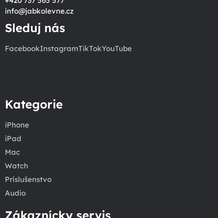
+420 737 565 577
info
@
jabkolevne.cz
Sleduj nás
Facebook
Instagram
TikTok
YouTube
Kategorie
iPhone
iPad
Mac
Watch
Príslušenstvo
Audio
Zákaznícky servis