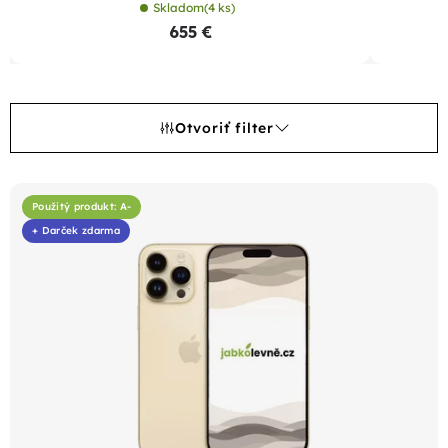
Skladom
(4 ks)
655 €
Otvoriť filter
V
ý
Použitý produkt: A-
+ Darček zdarma
p
i
s
p
r
o
d