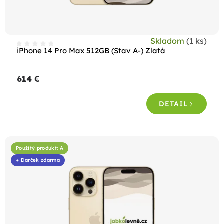
u
k
t
Skladom
(1 ks)
o
iPhone 14 Pro Max 512GB (Stav A-) Zlatá
v
614 €
DETAIL
Použitý produkt: A
+ Darček zdarma