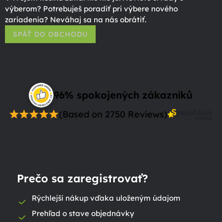
výberom? Potrebuješ poradiť pri výbere nového
zariadenia? Neváhaj sa na nás obrátiť.
SPÄŤ DO OBCHODU
96% spokojených zákazníků
(Based on 2750 Reviews)
Prečo sa zaregistrovať?
Rýchlejší nákup vďaka uloženým údajom
Prehľad o stave objednávky