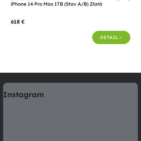
iPhone 14 Pro Max 1TB (Stav A/B) Zlatá
618 €
DETAIL
O
v
Z
l
á
á
Instagram
p
d
a
ä
c
t
i
i
e
e
p