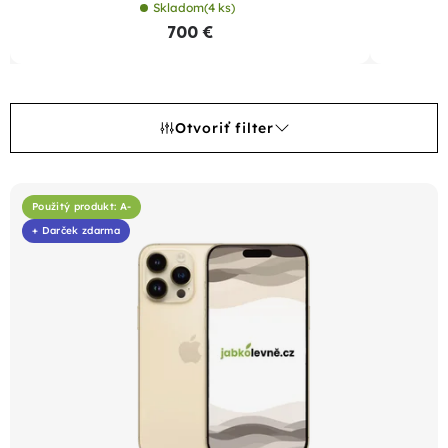
Skladom
(4 ks)
700 €
Otvoriť filter
V
ý
Použitý produkt: A-
+ Darček zdarma
p
i
s
p
r
o
d