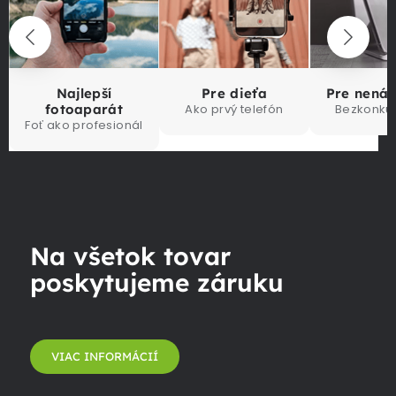
Najlepší
Pre dieťa
Pre nená
fotoaparát
Ako prvý telefón
Bezkonku
Foť ako profesionál
Na všetok tovar
poskytujeme záruku
VIAC INFORMÁCIÍ