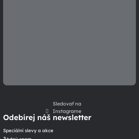
r
v
k
y
v
ý
p
i
s
u
Sledovať na
Instagrame
Odebírej náš newsletter
Speciální slevy a akce