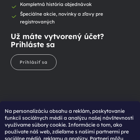
Kompletná história objednávok
Špeciálne akcie, novinky a zľavy pre
registrovaných
Už máte vytvorený účet?
Prihláste sa
Prihlásiť sa
Na personalizáciu obsahu a reklám, poskytovanie
Ešte nemáte účet?
funkcií sociálnych médií a analýzu našej návštevnosti
využívame súbory cookie. Informácie o tom, ako
Rýchlejší nákup vďaka uloženým údajom
používate náš web, zdieľame s našimi partnermi pre
Prehľad o stave objednávky
sociálne médiá, reklamu a analýzy. Partneri môžu