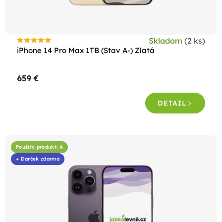
u
k
t
Skladom
(2 ks)
o
Priemerné
iPhone 14 Pro Max 1TB (Stav A-) Zlatá
hodnotenie
v
produktu
659 €
je
5,0
DETAIL
z
5
hviezdičiek.
Použitý produkt: A
+ Darček zdarma