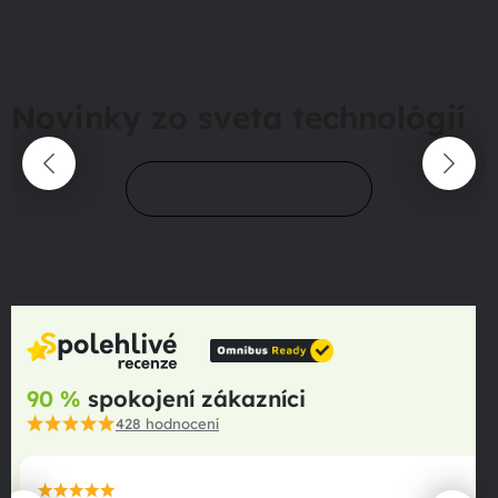
Novinky zo sveta technológií
Prejsť do magazínu
90 %
spokojení zákazníci
428
hodnocení