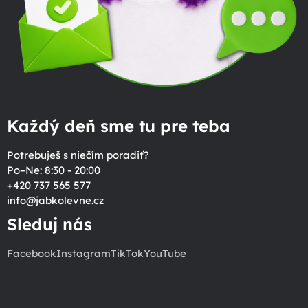
Každý deň sme tu pre teba
Potrebuješ s niečím poradiť?
Po–Ne: 8:30 - 20:00
+420 737 565 577
info
@
jabkolevne.cz
Sleduj nás
Facebook
Instagram
TikTok
YouTube