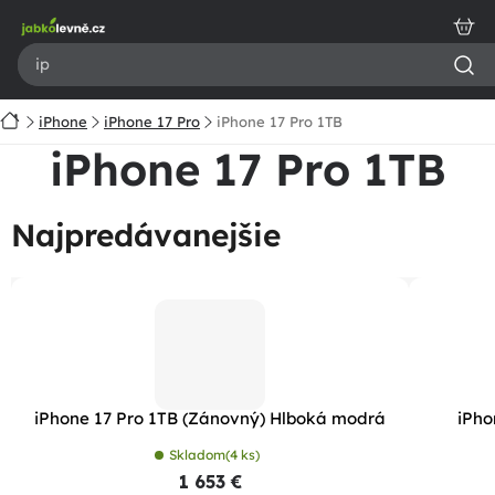
Prejsť
na
obsah
Domov
iPhone
iPhone 17 Pro
iPhone 17 Pro 1TB
iPhone 17 Pro 1TB
Najpredávanejšie
iPhone 17 Pro 1TB (Zánovný) Hlboká modrá
iPho
Skladom
(4 ks)
1 653 €