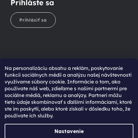
Prihláste sa
Prihlásiť sa
Na personalizáciu obsahu a reklám, poskytovanie
Ešte nemáte účet?
funkcií sociálnych médií a analýzu našej návštevnosti
využívame súbory cookie. Informácie o tom, ako
Rýchlejší nákup vďaka uloženým údajom
používate náš web, zdieľame s našimi partnermi pre
Prehľad o stave objednávky
sociálne médiá, reklamu a analýzy. Partneri môžu
tieto údaje skombinovať s ďalšími informáciami, ktoré
Kompletná história objednávok
ste im poskytli, alebo ktoré získali v dôsledku toho, že
Špeciálne akcie, novinky a zľavy pre registrovaných
používate ich služby.
REGISTROVAŤ SA
Nastavenie