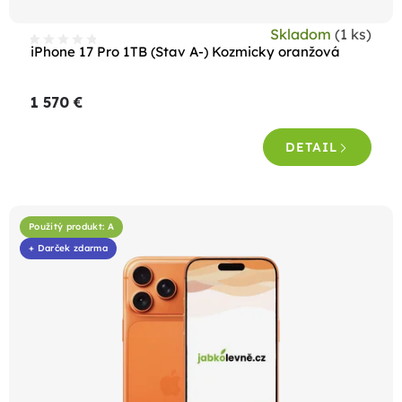
t
Skladom
(1 ks)
o
iPhone 17 Pro 1TB (Stav A-) Kozmicky oranžová
v
1 570 €
DETAIL
Použitý produkt: A
+ Darček zdarma