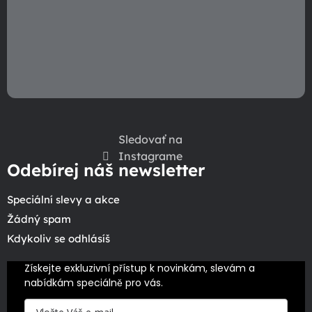
ý
p
i
s
u
Sledovať na
Instagrame
Odebírej náš newsletter
Speciální slevy a akce
Žádný spam
Kdykoliv se odhlásíš
Získejte exkluzivní přístup k novinkám, slevám a 
nabídkám speciálně pro vás.