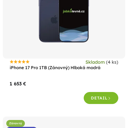
Skladom
(4 ks)
Priemerné
iPhone 17 Pro 1TB (Zánovný) Hlboká modrá
hodnotenie
produktu
1 653 €
je
5,0
DETAIL
z
5
hviezdičiek.
Zánovný