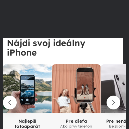
Nájdi svoj ideálny
iPhone
Najlepší
Pre dieťa
Pre nená
fotoaparát
Ako prvý telefón
Bezkonku