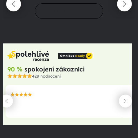
Prejsť do magazínu
90 %
spokojení zákazníci
428
hodnocení
maximální spokojenost
22.06.2025