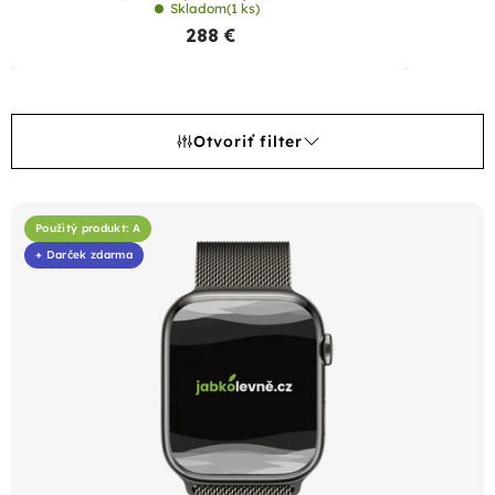
športovým remienkom
Skladom
(1 ks)
288 €
Otvoriť filter
V
ý
Použitý produkt: A
+ Darček zdarma
p
i
s
p
r
o
d