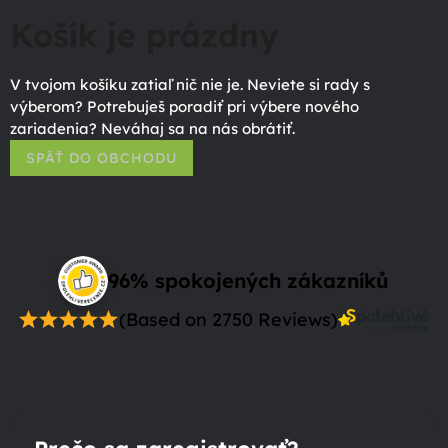
Košík je prázdny
V tvojom košíku zatiaľ nič nie je. Neviete si rady s
výberom? Potrebuješ poradiť pri výbere nového
zariadenia? Neváhaj sa na nás obrátiť.
SPÄŤ DO OBCHODU
96% spokojených zákazníků
(Based on 2750 Reviews)