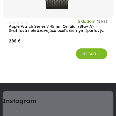
u
k
t
Skladom
(1 ks)
o
Apple Watch Series 7 45mm Cellular (Stav A)
Grafitová nehrdzavejúca oceľ s čiernym športovým
v
remienkom
288 €
DETAIL
O
v
Z
l
á
á
Instagram
p
d
a
ä
c