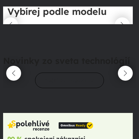
Vybírej podle modelu
Novinky zo sveta technológií
Prejsť do magazínu
90 %
spokojení zákazníci