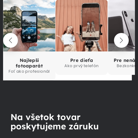
Najlepší
Pre dieťa
Pre nená
fotoaparát
Ako prvý telefón
Bezkonku
Foť ako profesionál
Na všetok tovar
poskytujeme záruku