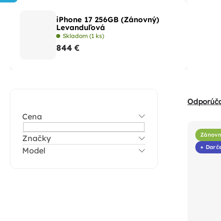
iPhone 17 256GB (Zánovný)
Levanduľová
Skladom
(1 ks)
844 €
B
R
Odporúč
o
a
Cena
č
V
d
n
Zánov
Značky
ý
e
+ Darč
Model
ý
p
n
p
i
i
a
s
e
n
p
p
e
r