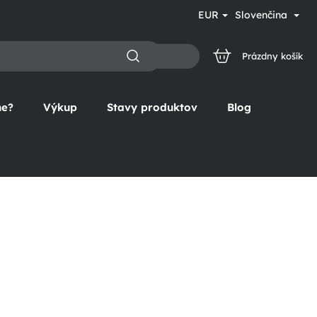
EUR
Slovenčina
Prázdny košík
NÁKUPNÝ
KOŠÍK
ne?
Výkup
Stavy produktov
Blog