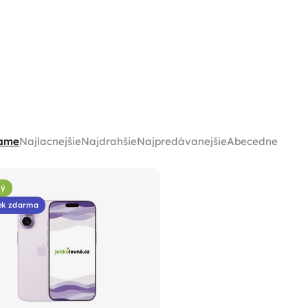
ame
Najlacnejšie
Najdrahšie
Najpredávanejšie
Abecedne
ný
ek zdarma