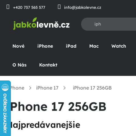
Prejsť
+420 737 565 577
info@jabkolevne.cz
na
obsah
Nové
iPhone
iPad
Mac
Watch
O Nás
Kontakt
iPhone
iPhone 17
iPhone 17 256GB
omov
iPhone 17 256GB
Najpredávanejšie